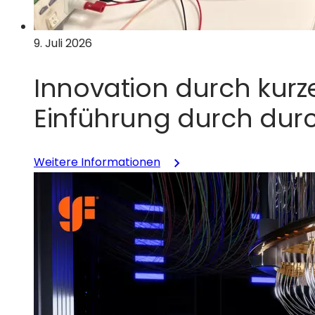
9. Juli 2026
Innovation durch kurz
Einführung durch dur
:
Weitere Informationen
Innovation
durch
„Short-
Looping“:
Beschleunigung
der
GaN-
Einführung
durch