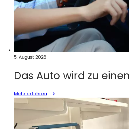
5. August 2026
Das Auto wird zu ein
:
Mehr erfahren
Das
Auto
wird
zum
Rechenzentrum