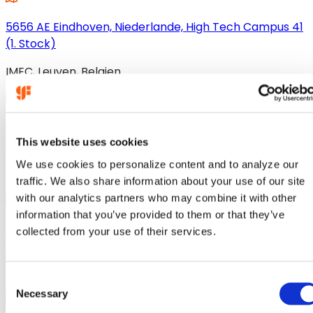
neuen
Tab
5656 AE Eindhoven, Niederlande, High Tech Campus 41
geöffnet)
(1. Stock)
(wird
IMEC, Leuven, Belgien
in
einem
neuen
Tab
Kapeldreef 75
geöffnet)
This website uses cookies
3001 Leuven Belgien
(wird
We use cookies to personalize content and to analyze our
Leuven, Belgien
in
traffic. We also share information about your use of our site
einem
with our analytics partners who may combine it with other
neuen
information that you’ve provided to them or that they’ve
Tab
Haasrode Research Park, Technologielaan 11, 0002
collected from your use of their services.
geöffnet)
Leuven, B-3001, Belgien
(wird
München, Deutschland
in
C
einem
Necessary
o
neuen
n