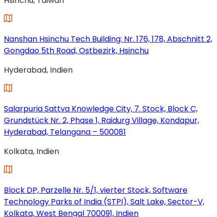
Hsinchu, Taiwan
in
einem
neuen
Tab
Nanshan Hsinchu Tech Building: Nr. 176, 178, Abschnitt 2,
geöffnet)
Gongdao 5th Road, Ostbezirk, Hsinchu
(wird
Hyderabad, Indien
in
einem
neuen
Tab
Salarpuria Sattva Knowledge City, 7. Stock, Block C,
geöffnet)
Grundstück Nr. 2, Phase 1, Raidurg Village, Kondapur,
Hyderabad, Telangana – 500081
(wird
Kolkata, Indien
in
einem
neuen
Tab
Block DP, Parzelle Nr. 5/1, vierter Stock, Software
geöffnet)
Technology Parks of India (STPI), Salt Lake, Sector-V,
Kolkata, West Bengal 700091, Indien