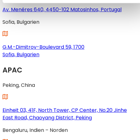
neuen
Tab
Av. Menéres 640, 4450-102 Matosinhos, Portugal
geöffnet)
(wird
Sofia, Bulgarien
in
einem
neuen
Tab
G.M.-Dimitrov-Boulevard 59, 1700
geöffnet)
Sofia, Bulgarien
(wird
APAC
in
einem
neuen
Peking, China
Tab
geöffnet)
Einheit 03, 41F, North Tower, CP Center, No.20 Jinhe
East Road, Chaoyang District, Peking
(wird
Bengaluru, Indien – Norden
in
einem