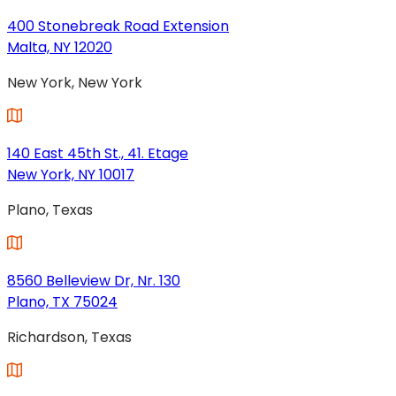
neuen
Tab
400 Stonebreak Road Extension
geöffnet)
Malta, NY 12020
(wird
New York, New York
in
einem
neuen
Tab
140 East 45th St., 41. Etage
geöffnet)
New York, NY 10017
(wird
Plano, Texas
in
einem
neuen
Tab
8560 Belleview Dr, Nr. 130
geöffnet)
Plano, TX 75024
(wird
Richardson, Texas
in
einem
neuen