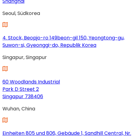
Shanghai
(wird
Seoul, Südkorea
in
einem
neuen
Tab
4. Stock, Beopjo-ro 149beon-gil 150, Yeongtong-gu,
geöffnet)
Suwon-si, Gyeonggi-do, Republik Korea
(wird
Singapur, Singapur
in
einem
neuen
Tab
60 Woodlands Industrial
geöffnet)
Park D Street 2
Singapur 738406
(wird
Wuhan, China
in
einem
neuen
Tab
Einheiten 805 und 806, Gebäude 1, Sandhill Central, Nr.