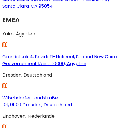
geöffnet)
Santa Clara, CA 95054
(wird
EMEA
in
einem
neuen
Kairo, Ägypten
Tab
geöffnet)
Grundstück 4, Bezirk El-Nakheel, Second New Cairo
Gouvernement Kairo 00000, Ägypten
(wird
Dresden, Deutschland
in
einem
neuen
Tab
Wilschdorfer Landstraße
geöffnet)
101, 01109 Dresden, Deutschland
(wird
Eindhoven, Niederlande
in
einem