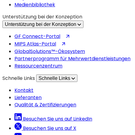
Medienbibliothek
Unterstützung bei der Konzeption
Unterstützung bei der Konzeption
(wird
GF Connect-Portal
in
(wird
MIPS Atlas-Portal
einem
in
GlobalSolutions™-Ökosystem
neuen
einem
Partnerprogramm für Mehrwertdienstleistungen
Tab
neuen
Ressourcenzentrum
geöffnet)
Tab
Schnelle Links
Schnelle Links
geöffnet)
Kontakt
Lieferanten
Qualität & Zertifizierungen
Besuchen Sie uns auf LinkedIn
Besuchen Sie uns auf X