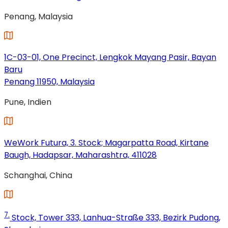
(wird
Penang, Malaysia
in
einem
neuen
Tab
1C-03-01, One Precinct, Lengkok Mayang Pasir, Bayan
geöffnet)
Baru
Penang 11950, Malaysia
(wird
Pune, Indien
in
einem
neuen
Tab
WeWork Futura, 3. Stock; Magarpatta Road, Kirtane
geöffnet)
Baugh, Hadapsar, Maharashtra, 411028
(wird
Schanghai, China
in
einem
neuen
Tab
7.
Stock, Tower 333, Lanhua-Straße 333, Bezirk Pudong,
geöffnet)