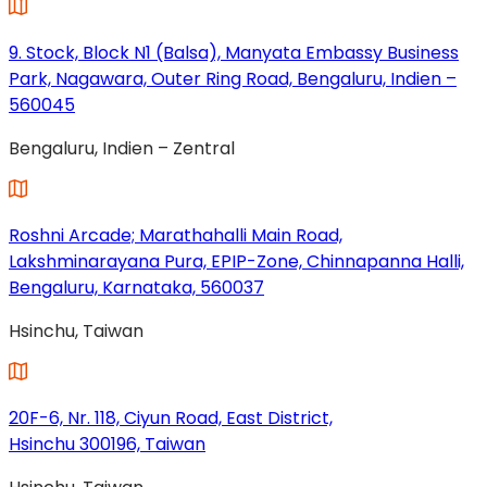
neuen
Tab
9. Stock, Block N1 (Balsa), Manyata Embassy Business
geöffnet)
Park, Nagawara, Outer Ring Road, Bengaluru, Indien –
560045
(wird
Bengaluru, Indien – Zentral
in
einem
neuen
Tab
Roshni Arcade; Marathahalli Main Road,
geöffnet)
Lakshminarayana Pura, EPIP-Zone, Chinnapanna Halli,
Bengaluru, Karnataka, 560037
(wird
Hsinchu, Taiwan
in
einem
neuen
Tab
20F-6, Nr. 118, Ciyun Road, East District,
geöffnet)
Hsinchu 300196, Taiwan
(wird