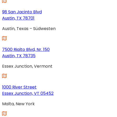
98 San Jacinto Blvd
Austin, TX 78701
(wird
Austin, Texas – Südwesten
in
einem
neuen
Tab
7500 Rialto Blvd, Nr. 150
geöffnet)
Austin, TX 78735
(wird
Essex Junction, Vermont
in
einem
neuen
Tab
1000 River Street
geöffnet)
Essex Junction, VT 05452
(wird
Malta, New York
in
einem