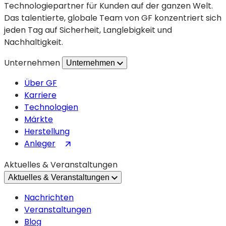
Technologiepartner für Kunden auf der ganzen Welt.
Das talentierte, globale Team von GF konzentriert sich
jeden Tag auf Sicherheit, Langlebigkeit und
Nachhaltigkeit.
Unternehmen
Unternehmen
Über GF
Karriere
Technologien
Märkte
Herstellung
(wird
Anleger
in
Aktuelles & Veranstaltungen
einem
Aktuelles & Veranstaltungen
neuen
Tab
Nachrichten
geöffnet)
Veranstaltungen
Blog