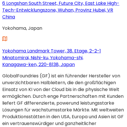
geöffnet)
6 Longshan South Street, Future City, East Lake High-
Tech-Entwicklungszone, Wuhan, Provinz Hubei, VR
China
(wird
Yokohama, Japan
in
einem
neuen
Tab
Yokohama Landmark Tower, 38. Etage, 2-2-1
geöffnet)
Minatomirai, Nishi-ku, Yokohama-shi,
Kanagawa-ken, 220-8138, Japan
(wird
GlobalFoundries (GF) ist ein führender Hersteller von
in
unverzichtbaren Halbleitern, die den großflächigen
einem
Einsatz von KI von der Cloud bis in die physische Welt
neuen
ermöglichen. Durch enge Partnerschaften mit Kunden
Tab
liefert GF differenzierte, powerund leistungsstarke
geöffnet)
Lösungen für wachstumsstarke Märkte. Mit weltweiten
Produktionsstätten in den USA, Europa und Asien ist GF
ein vertrauenswürdiger und ganzheitlicher