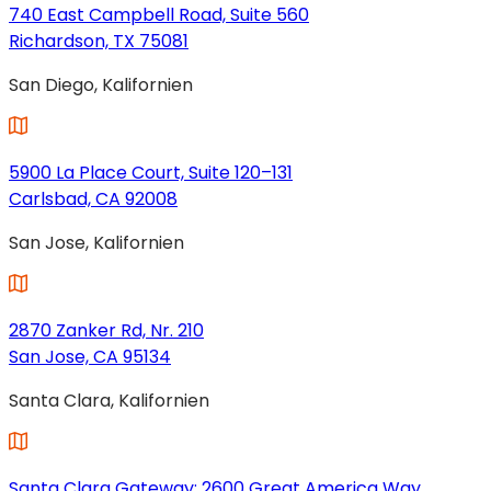
Tab
740 East Campbell Road, Suite 560
geöffnet)
Richardson, TX 75081
(wird
San Diego, Kalifornien
in
einem
neuen
Tab
5900 La Place Court, Suite 120–131
geöffnet)
Carlsbad, CA 92008
(wird
San Jose, Kalifornien
in
einem
neuen
Tab
2870 Zanker Rd, Nr. 210
geöffnet)
San Jose, CA 95134
(wird
Santa Clara, Kalifornien
in
einem
neuen
Tab
Santa Clara Gateway; 2600 Great America Way