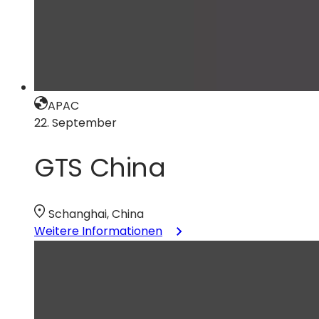
APAC
22. September
GTS China
Schanghai, China
:
Weitere Informationen
GTS
China