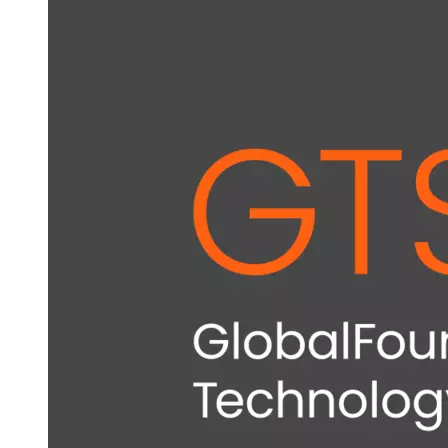
GTS
Nordamerika