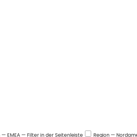
n —
EMEA
— Filter in der Seitenleiste
Region —
Nordame