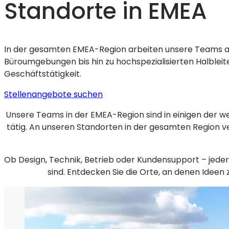
Standorte in EMEA
In der gesamten EMEA-Region arbeiten unsere Teams an 
Büroumgebungen bis hin zu hochspezialisierten Halbleite
Geschäftstätigkeit.
(wird
Stellenangebote suchen
in
Unsere Teams in der EMEA-Region sind in einigen der w
einem
tätig. An unseren Standorten in der gesamten Region ve
neuen
Tab
geöffnet)
Ob Design, Technik, Betrieb oder Kundensupport – jeder 
sind. Entdecken Sie die Orte, an denen Ide