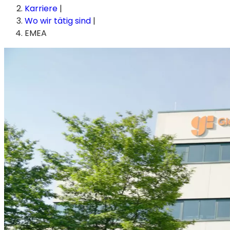
Karriere
|
Wo wir tätig sind
|
EMEA