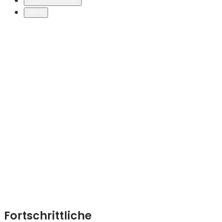
Silizium-Photonik
MIPS
Fortschrittliche