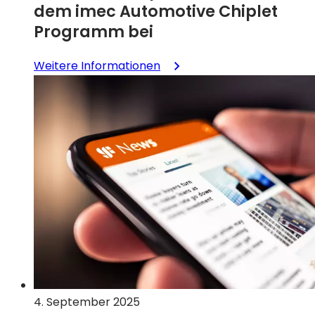
dem imec Automotive Chiplet
Programm bei
:
Weitere Informationen
GlobalFoundries,
Infineon,
Silicon
Box,
STATS
ChipPAC
und
TIER
IV
beteiligen
sich
am
„imec
Automotive
4. September 2025