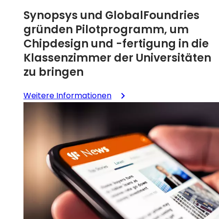
Chiplet
Synopsys und GlobalFoundries
Program“
gründen Pilotprogramm, um
Chipdesign und -fertigung in die
Klassenzimmer der Universitäten
zu bringen
:
Weitere Informationen
Synopsys
und
GlobalFoundries
starten
Pilotprogramm,
um
Chipdesign
und
-
fertigung