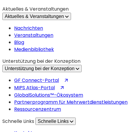
in
Aktuelles & Veranstaltungen
einem
Aktuelles & Veranstaltungen
neuen
Tab
Nachrichten
geöffnet)
Veranstaltungen
Blog
Medienbibliothek
Unterstützung bei der Konzeption
Unterstützung bei der Konzeption
(wird
GF Connect-Portal
in
(wird
MIPS Atlas-Portal
einem
in
GlobalSolutions™-Ökosystem
neuen
einem
Partnerprogramm für Mehrwertdienstleistungen
Tab
neuen
Ressourcenzentrum
geöffnet)
Tab
Schnelle Links
Schnelle Links
geöffnet)