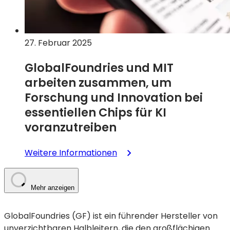
in
den
Hochschulunterricht
zu
27. Februar 2025
integrieren
GlobalFoundries und MIT
arbeiten zusammen, um
Forschung und Innovation bei
essentiellen Chips für KI
voranzutreiben
:
Weitere Informationen
GlobalFoundries
und
das
Mehr anzeigen
MIT
arbeiten
GlobalFoundries (GF) ist ein führender Hersteller von
zusammen,
unverzichtbaren Halbleitern, die den großflächigen