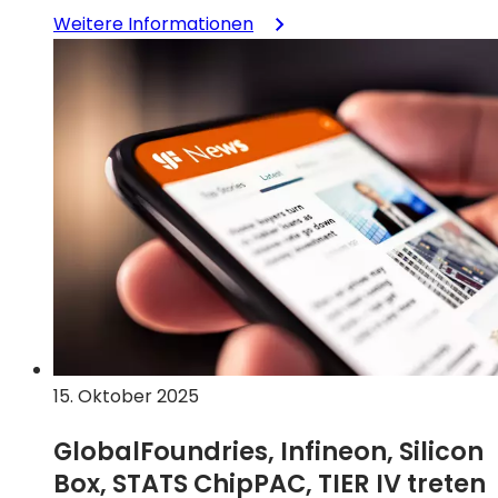
:
Weitere Informationen
RPI
und
GlobalFoundries
kooperieren
bei
Initiativen
in
den
Bereichen
Halbleiterforschung,
Ausbildung
und
Personalentwicklung
15. Oktober 2025
GlobalFoundries, Infineon, Silicon
Box, STATS ChipPAC, TIER IV treten