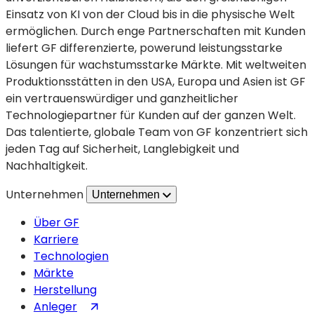
um
Einsatz von KI von der Cloud bis in die physische Welt
Forschung
ermöglichen. Durch enge Partnerschaften mit Kunden
und
liefert GF differenzierte, powerund leistungsstarke
Innovation
Lösungen für wachstumsstarke Märkte. Mit weltweiten
im
Produktionsstätten in den USA, Europa und Asien ist GF
Bereich
ein vertrauenswürdiger und ganzheitlicher
wichtiger
Technologiepartner für Kunden auf der ganzen Welt.
Chips
Das talentierte, globale Team von GF konzentriert sich
für
jeden Tag auf Sicherheit, Langlebigkeit und
KI
Nachhaltigkeit.
voranzutreiben
Unternehmen
Unternehmen
Über GF
Karriere
Technologien
Märkte
Herstellung
(wird
Anleger