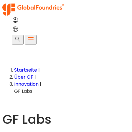
Zum
Inhalt
springen
Suche
Startseite
|
Über GF
|
Innovation
|
GF Labs
GF Labs