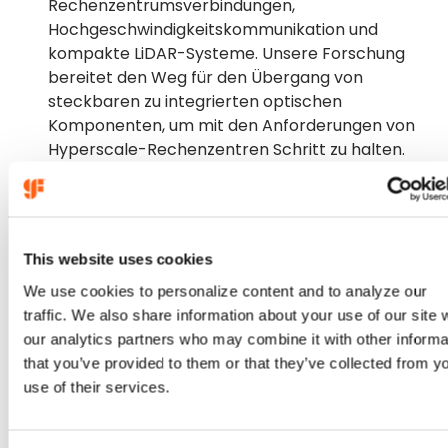
Rechenzentrumsverbindungen,
Hochgeschwindigkeitskommunikation und
kompakte LiDAR-Systeme. Unsere Forschung
bereitet den Weg für den Übergang von
steckbaren zu integrierten optischen
Komponenten, um mit den Anforderungen von
Hyperscale-Rechenzentren Schritt zu halten.
:
Weitere Informationen
Siliziumphotonik
Werden Sie Partner von GF
Labs
This website uses cookies
We use cookies to personalize content and to analyze our
Das nächste Jahrzehnt in den Bereichen
traffic. We also share information about your use of our site 
Computertechnik, Kommunikation und KI wird auf
our analytics partners who may combine it with other informa
Technologien basieren, die gerade entwickelt werden.
that you’ve provided to them or that they’ve collected from y
Wenn Sie an den Innovationen der Zukunft arbeiten,
use of their services.
würden wir gerne von Ihnen hören.