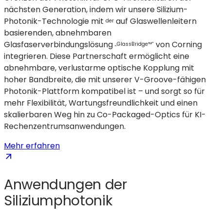
nächsten Generation, indem wir unsere Silizium-
Photonik-Technologie mit
auf Glaswellenleitern
der
basierenden, abnehmbaren
Glasfaserverbindungslösung
von Corning
„GlassBridge™“
integrieren. Diese Partnerschaft ermöglicht eine
abnehmbare, verlustarme optische Kopplung mit
hoher Bandbreite, die mit unserer V-Groove-fähigen
Photonik-Plattform kompatibel ist – und sorgt so für
mehr Flexibilität, Wartungsfreundlichkeit und einen
skalierbaren Weg hin zu Co-Packaged-Optics für KI-
Rechenzentrumsanwendungen.
:
(wird
Mehr erfahren
Ausbau
in
der
einem
Anwendungen der
optischen
neuen
Konnektivität
Tab
Siliziumphotonik
der
geöffnet)
nächsten