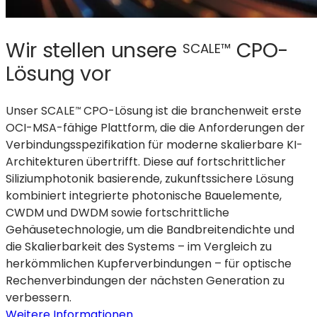
Wir stellen unsere
CPO-
SCALE™
Lösung vor
Unser SCALE
CPO-Lösung ist die branchenweit erste
™
OCI-MSA-fähige Plattform, die die Anforderungen der
Verbindungsspezifikation für moderne skalierbare KI-
Architekturen übertrifft. Diese auf fortschrittlicher
Siliziumphotonik basierende, zukunftssichere Lösung
kombiniert integrierte photonische Bauelemente,
CWDM und DWDM sowie fortschrittliche
Gehäusetechnologie, um die Bandbreitendichte und
die Skalierbarkeit des Systems – im Vergleich zu
herkömmlichen Kupferverbindungen – für optische
Rechenverbindungen der nächsten Generation zu
verbessern.
:
Weitere Informationen