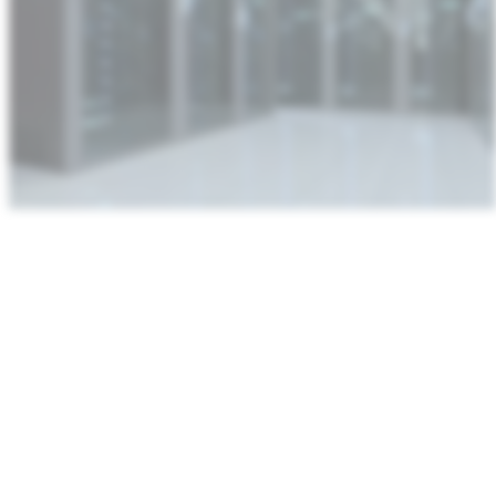
:
Industrielles
Internet
der