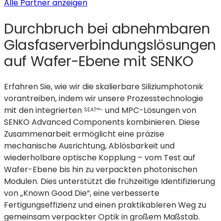
(wird
Alle Partner anzeigen
in
Durchbruch bei abnehmbaren
einem
neuen
Glasfaserverbindungslösungen
Tab
auf Wafer-Ebene mit SENKO
geöffnet)
Erfahren Sie, wie wir die skalierbare Siliziumphotonik
vorantreiben, indem wir unsere Prozesstechnologie
mit
den
integrierten
und MPC-Lösungen von
SEAT™-
SENKO Advanced Components kombinieren. Diese
Zusammenarbeit ermöglicht eine präzise
mechanische Ausrichtung, Ablösbarkeit und
wiederholbare optische Kopplung – vom Test auf
Wafer-Ebene bis hin zu verpackten photonischen
Modulen. Dies unterstützt die frühzeitige Identifizierung
von „Known Good Die“, eine verbesserte
Fertigungseffizienz und einen praktikableren Weg zu
gemeinsam verpackter Optik in großem Maßstab.