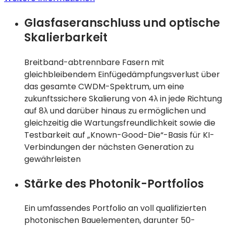
Wir
Glasfaseranschluss und optische
stellen
unsere
Skalierbarkeit
SCALE™
CPO-
Breitband-abtrennbare Fasern mit
Lösung
gleichbleibendem Einfügedämpfungsverlust über
vor
das gesamte CWDM-Spektrum, um eine
zukunftssichere Skalierung von 4λ in jede Richtung
auf 8λ und darüber hinaus zu ermöglichen und
gleichzeitig die Wartungsfreundlichkeit sowie die
Testbarkeit auf „Known-Good-Die“-Basis für KI-
Verbindungen der nächsten Generation zu
gewährleisten
Stärke des Photonik-Portfolios
Ein umfassendes Portfolio an voll qualifizierten
photonischen Bauelementen, darunter 50-