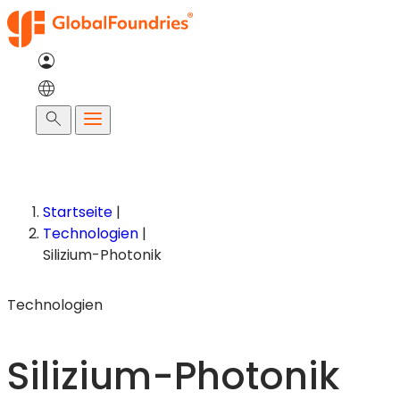
Zum
Inhalt
springen
Suche
Startseite
|
Technologien
|
Silizium-Photonik
Technologien
Silizium-Photonik