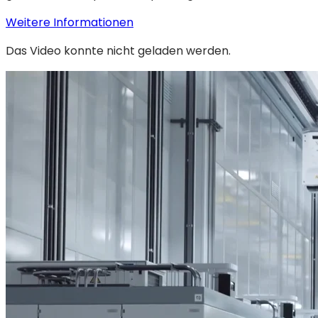
:
(wird
Weitere Informationen
Durchbruch
in
Das Video konnte nicht geladen werden.
bei
einem
abnehmbaren
neuen
Glasfaserverbindungslösungen
Tab
auf
geöffnet)
Wafer-
Ebene
mit
SENKO