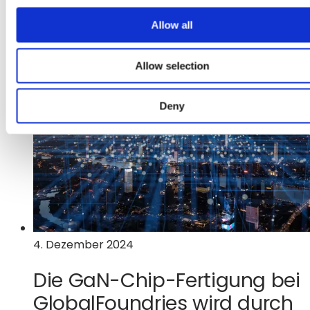
i
:
Weitere Informationen
o
Allow all
GlobalFoundries
n
gibt
die
Allow selection
Serienreife
der
Deny
SiGe
für
leistungsstarke
Smart-
Mobile-,
Kommunikations-
und
Industrieanwendungen
4. Dezember 2024
bekannt
Die GaN-Chip-Fertigung bei
GlobalFoundries wird durch