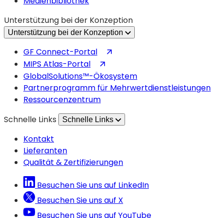
Medienbibliothek
Unterstützung bei der Konzeption
Unterstützung bei der Konzeption
(wird
GF Connect-Portal
in
(wird
MIPS Atlas-Portal
einem
in
GlobalSolutions™-Ökosystem
neuen
einem
Partnerprogramm für Mehrwertdienstleistungen
Tab
neuen
Ressourcenzentrum
geöffnet)
Tab
Schnelle Links
Schnelle Links
geöffnet)
Kontakt
Lieferanten
Qualität & Zertifizierungen
Besuchen Sie uns auf LinkedIn
Besuchen Sie uns auf X
Besuchen Sie uns auf YouTube