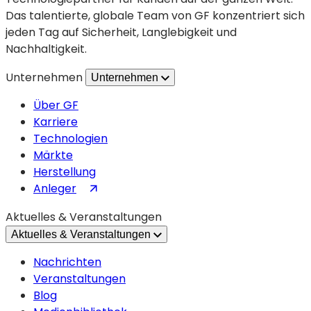
Das talentierte, globale Team von GF konzentriert sich
jeden Tag auf Sicherheit, Langlebigkeit und
Nachhaltigkeit.
Unternehmen
Unternehmen
Über GF
Karriere
Technologien
Märkte
Herstellung
(wird
Anleger
in
Aktuelles & Veranstaltungen
einem
Aktuelles & Veranstaltungen
neuen
Tab
Nachrichten
geöffnet)
Veranstaltungen
Blog