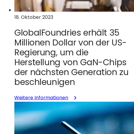
Dollar
an
18. Oktober 2023
Bundesmitteln
voran
GlobalFoundries erhält 35
Millionen Dollar von der US-
Regierung, um die
Herstellung von GaN-Chips
der nächsten Generation zu
beschleunigen
:
Weitere Informationen
GlobalFoundries
erhält
von
der
US-