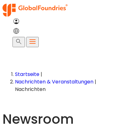
Zum
Inhalt
springen
Suche
Startseite
|
Nachrichten & Veranstaltungen
|
Nachrichten
Newsroom