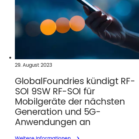
Regierung
Fördermittel
in
Höhe
von
35
Millionen
US-
29. August 2023
Dollar
zur
GlobalFoundries kündigt RF-
Beschleunigung
der
SOI 9SW RF-SOI für
Produktion
Mobilgeräte der nächsten
von
Generation und 5G-
GaN-
Chips
Anwendungen an
der
nächsten
:
Weitere Informationen