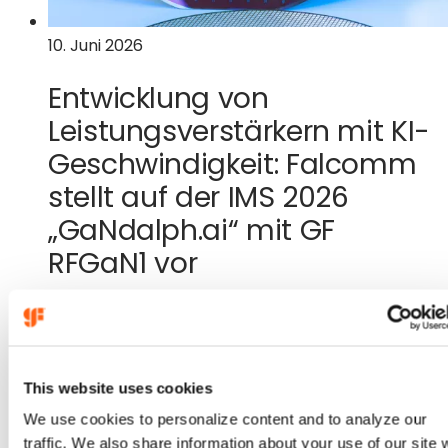
der
nächsten
10. Juni 2026
Generation
Entwicklung von
Leistungsverstärkern mit KI-
Geschwindigkeit: Falcomm
stellt auf der IMS 2026
„GaNdalph.ai“ mit GF
RFGaN1 vor
:
(wird
Weitere Informationen
Entwicklung
in
von
einem
Leistungsverstärkern
neuen
This website uses cookies
in
Tab
We use cookies to personalize content and to analyze our
KI-
geöffnet)
traffic. We also share information about your use of our site 