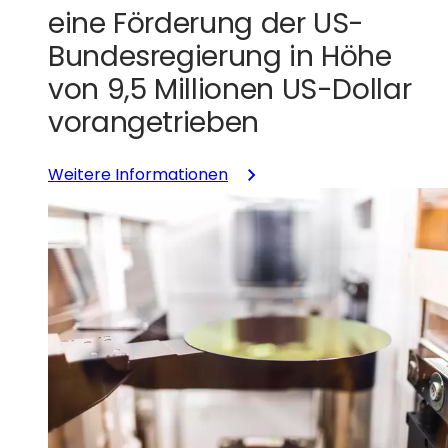
eine Förderung der US-
Bundesregierung in Höhe
von 9,5 Millionen US-Dollar
vorangetrieben
:
Weitere Informationen
GlobalFoundries
treibt
die
Herstellung
von
GaN-
Chips
mit
9,5
Millionen
US-