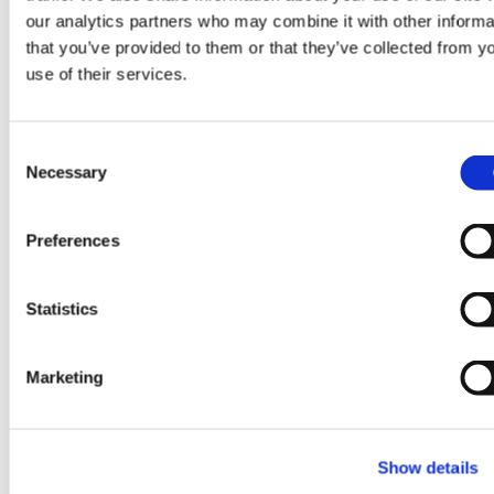
Geschwindigkeit:
our analytics partners who may combine it with other informa
Falcomm
that you’ve provided to them or that they’ve collected from y
stellt
use of their services.
auf
der
IMS
C
2026
Necessary
o
„GaNdalph.ai“
n
28. August 2025
mit
s
Preferences
dem
e
GlobalFoundries gibt die
GF
n
RFGaN1
Serienreife der SiGe für
t
Statistics
vor
S
leistungsstarke Smart-
e
Mobile-, Kommunikations-
Marketing
l
und Industrieanwendungen
e
c
bekannt
Show details
t