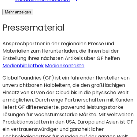
Generation
GlobalFoundries
Mehr anzeigen
kündigt
RF-
Pressematerial
SOI
9SW
RF-
Ansprechpartner in der regionalen Presse und
SOI
Materialien zum Herunterladen, die Ihnen bei der
für
Erstellung Ihres nächsten Artikels über GF helfen
Mobilgeräte
(wird
Medienbibliothek
Medienkontakte
der
in
GlobalFoundries (GF) ist ein führender Hersteller von
nächsten
einem
unverzichtbaren Halbleitern, die den großflächigen
Generation
neuen
Einsatz von KI von der Cloud bis in die physische Welt
und
Tab
ermöglichen. Durch enge Partnerschaften mit Kunden
5G-
geöffnet)
liefert GF differenzierte, powerund leistungsstarke
Anwendungen
Lösungen für wachstumsstarke Märkte. Mit weltweiten
an
Produktionsstätten in den USA, Europa und Asien ist GF
ein vertrauenswürdiger und ganzheitlicher
Technologiepartner für Kunden auf der ganzen Welt.