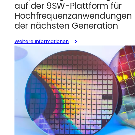
LV1
auf der 9SW-Plattform für
Hochfrequenzanwendungen
der nächsten Generation
:
Weitere Informationen
GlobalFoundries
qualifiziert
die
fortschrittliche
SLATE™-
Verpackungstechnologie
auf
der
9SW-
Plattform
für
Hochfrequenzanwendunge