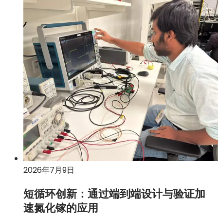
GlobalFoundries
与
美
国
商
务
部
签
署
意
向
书，
将
获
得
2026年7月9日
3
亿
短循环创新：通过端到端设计与验证加
美
速氮化镓的应用
元