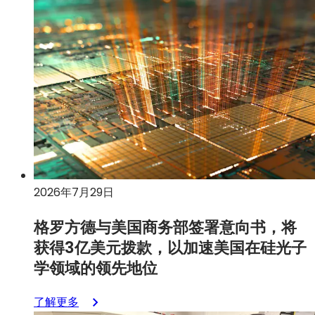
公
标
布
签
2026
页
年
中
第
打
二
开）
季
度
财
务
业
2026年7月29日
绩
格罗方德与美国商务部签署意向书，将
获得3亿美元拨款，以加速美国在硅光子
学领域的领先地位
：
了解更多