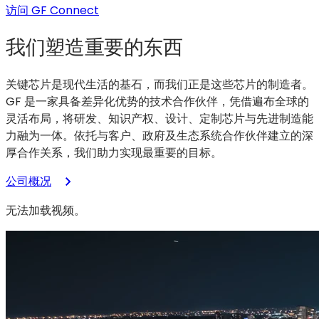
氮
（在
访问 GF Connect
化
新
我们塑造重要的东西
镓
标
（GaN）
签
的
页
关键芯片是现代生活的基石，而我们正是这些芯片的制造者。
应
中
GF 是一家具备差异化优势的技术合作伙伴，凭借遍布全球的
用
打
灵活布局，将研发、知识产权、设计、定制芯片与先进制造能
开）
力融为一体。依托与客户、政府及生态系统合作伙伴建立的深
厚合作关系，我们助力实现最重要的目标。
公司概况
无法加载视频。