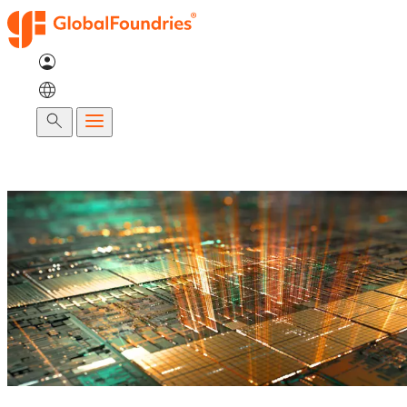
跳
至
内
容
搜
索