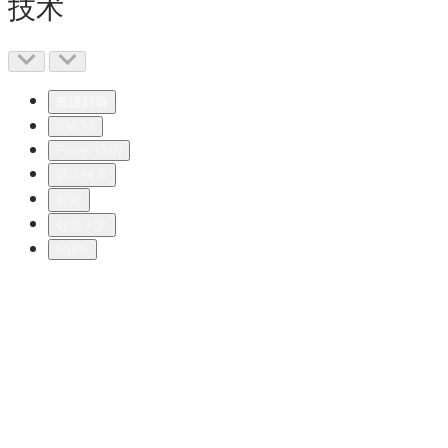
技术
先进封装
CMOS
Power GaN
量子技术
射频
硅光子学
MIPS