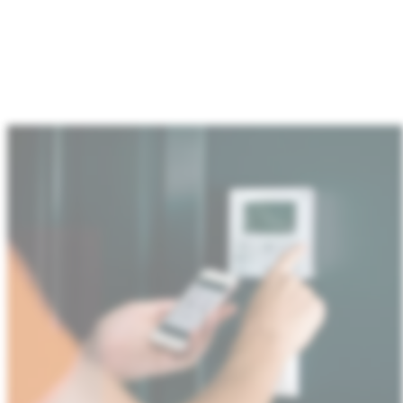
：
家
庭
与
工
业
物
联
网