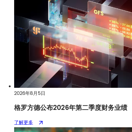
汽
车
成
为
移
动
数
据
中
心
2026年8月5日
格罗方德公布2026年第二季度财务业绩
：
（在
了解更多
GlobalFoundries
新