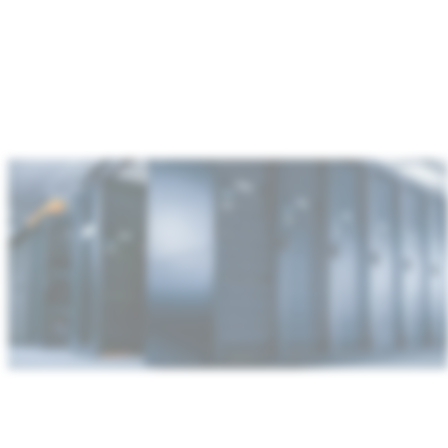
：
数
据
中
心
与
通
信
基
础
设
施