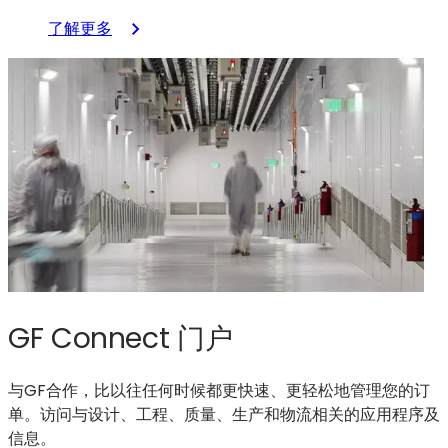
资
：
了解更多
助，
短
以
循
加
环
速
创
美
新：
国
通
在
过
硅
端
光
到
子
端
学
设
领
计
域
GF Connect 门户
与
的
验
领
证
与GF合作，比以往任何时候都更快速、更轻松地管理您的订
先
加
单。访问与设计、工程、质量、生产和物流相关的应用程序及
地
速
信息。
位