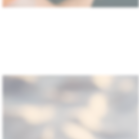
：
智
能
移
动
设
备