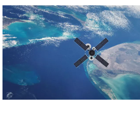
航
空
航
天
与
国
防