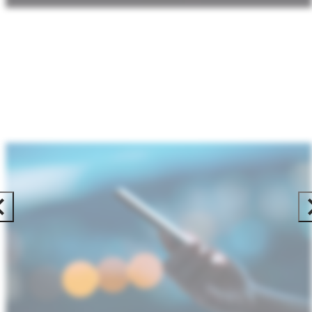
：
智
能
移
动
设
备