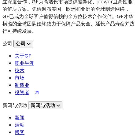
立深度合作，GF为高增长市场提供差异化、power且高性能
计
开）
的解决方案。凭借遍布美国、欧洲和亚洲的全球制造网络，
功
GF已成为全球客户值得信赖的全方位技术合作伙伴。GF才华
率
横溢的全球团队始终致力于保障产品安全、延长产品寿命并践
放
行可持续发展。
大
器：
公司
公司
Falcomm
在
关于GF
IMS
职业生涯
2026
技术
上
市场
推
制造业
出
（在
投资者
基
新
新闻与活动
新闻与活动
于
标
GF
签
新闻
RFGaN1
页
活动
的
中
博客
GaNdalph.ai
打