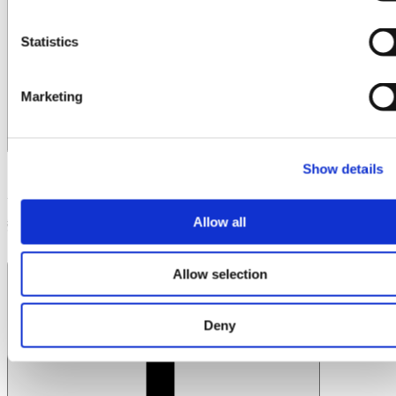
n
t
Statistics
S
e
Marketing
l
e
c
Show details
t
RF GaN 在严苛环境下RF GaN 卓越的抗干扰能力，并具备更
i
高的power 、效率和散热性能，因此能够power 更少的器件
o
Allow all
数量power 更小的占用空间实现相同的输出power 。
n
与碳化硅（SiC）相比，氮化镓（GaN）有哪些优势？
Allow selection
Deny