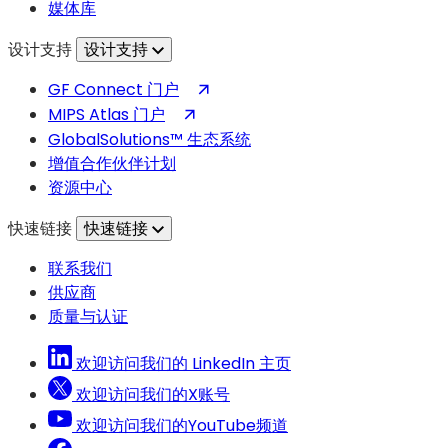
媒体库
开）
设计支持
设计支持
（在
GF Connect 门户
新
（在
MIPS Atlas 门户
标
新
GlobalSolutions™ 生态系统
签
标
增值合作伙伴计划
页
签
资源中心
中
页
快速链接
快速链接
打
中
开）
打
联系我们
开）
供应商
质量与认证
欢迎访问我们的 LinkedIn 主页
欢迎访问我们的X账号
欢迎访问我们的YouTube频道