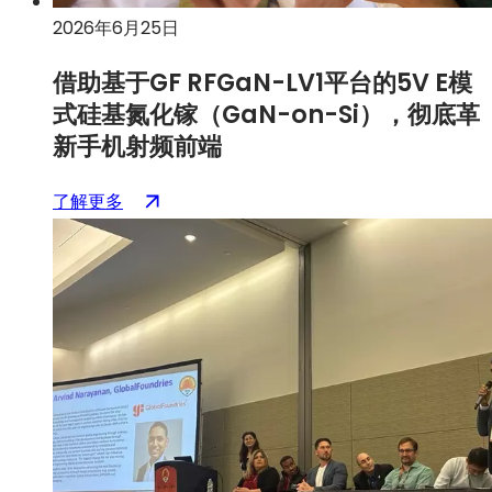
与
2026年6月25日
验
证
借助基于GF RFGaN-LV1平台的5V E模
加
式硅基氮化镓（GaN-on-Si），彻底革
速
氮
新手机射频前端
化
镓
：
（在
了解更多
（GaN）
利
新
的
用
标
应
GF
签
用
RFGaN-
页
LV1
中
上
打
的
开）
5V
E
模
式