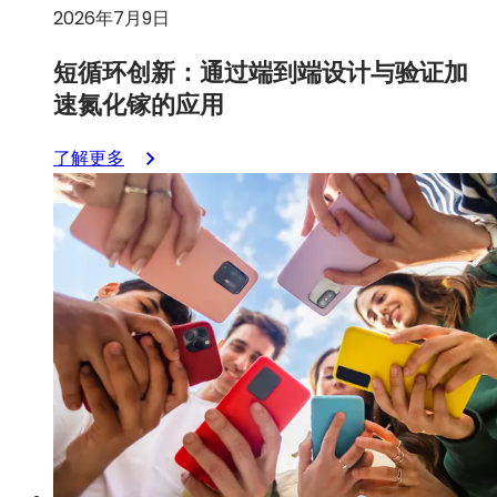
2026年7月9日
短循环创新：通过端到端设计与验证加
速氮化镓的应用
：
了解更多
短
循
环
创
新：
通
过
端
到
端
设
计