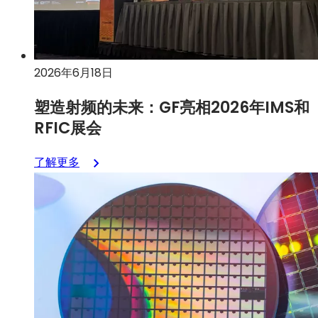
硅
基
氮
化
2026年6月18日
镓
（GaN-
塑造射频的未来：GF亮相2026年IMS和
on-
RFIC展会
Si）
技
：
了解更多
术，
塑
彻
造
底
射
改
频
变
的
手
未
机
来：
射
GF
频
亮