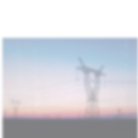
：
数
据
中
心
与
通
信
基
础
设
施