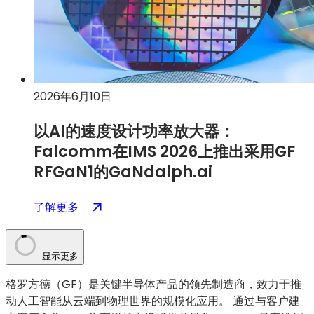
前
相
端
2026
年
IMS
和
2026年6月10日
RFIC
展
以AI的速度设计功率放大器：
会
Falcomm在IMS 2026上推出采用GF
RFGaN1的GaNdalph.ai
：
（在
了解更多
以
新
AI
标
的
签
显示更多
速
页
格罗方德（GF）是关键半导体产品的领先制造商，致力于推
度
中
动人工智能从云端到物理世界的规模化应用。 通过与客户建
设
打