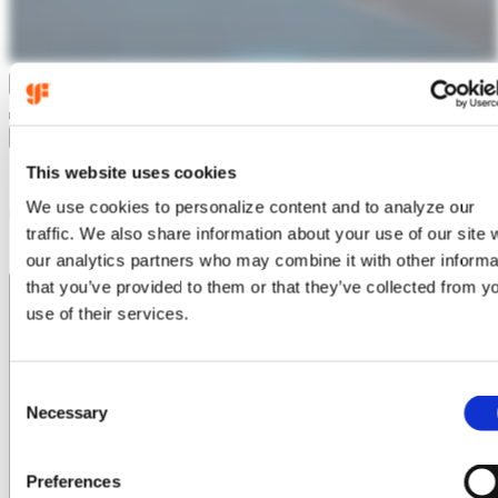
RF GaN
This website uses cookies
We use cookies to personalize content and to analyze our
常见问题
traffic. We also share information about your use of our site 
our analytics partners who may combine it with other informa
与砷化镓（GaAs）相比，氮化镓（GaN）有哪些优势？
that you’ve provided to them or that they’ve collected from y
use of their services.
C
Necessary
o
n
s
Preferences
e