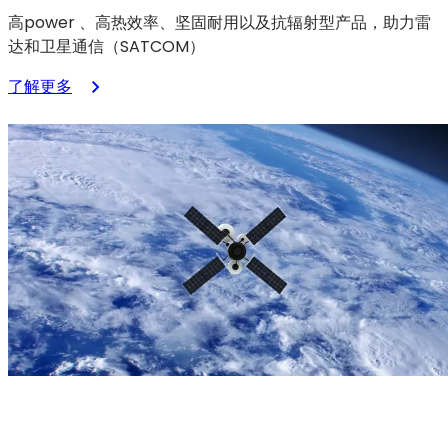
高power 、高热效率、坚固耐用以及抗辐射型产品，助力雷
达和卫星通信（SATCOM）
：
了解更多
航
空
航
天
与
国
防