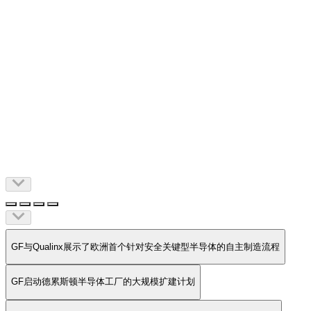
雷
奇
默
莅
临
女友正以一份工作
以一场招聘
攻势，向萨克森州
信号，
充满
GF
挑战的就业市场中发出明确信号。M
正在创造
在
“萨克森硅
德
谷”的
“萨克森硅谷”正创造大量新岗位，
GF正是
这一
发展的
累
重要推动力之一。
斯
顿
：
GF
计
划
于
GF与Qualinx展示了欧洲首个针对安全关键型半导体的自主制造流程
2026
年
在
GF启动德累斯顿半导体工厂的大规模扩建计划
德