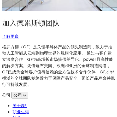
加入德累斯顿团队
：
（在
了解更多
加
新
格罗方德（GF）是关键半导体产品的领先制造商，致力于推
入
标
动人工智能从云端到物理世界的规模化应用。 通过与客户建
德
签
立深度合作，GF为高增长市场提供差异化、power且高性能
累
页
的解决方案。凭借遍布美国、欧洲和亚洲的全球制造网络，
斯
中
GF已成为全球客户值得信赖的全方位技术合作伙伴。GF才华
顿
打
横溢的全球团队始终致力于保障产品安全、延长产品寿命并践
团
开）
行可持续发展。
队
公司
公司
关于GF
职业生涯