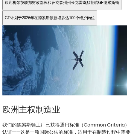
累
欢迎梅尔茨联邦财政部长和萨克森州州长克雷奇默莅临GF德累斯顿
斯
顿
GF计划于2026年在德累斯顿新增多达100个维护岗位
新
增
多
达
100
个
维
护
岗
位
欧洲主权制造业
我们的德累斯顿工厂已获得通用标准（Common Criteria）
认证——这是一项国际公认的标准，适用于在制造过程中需要