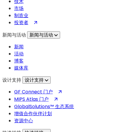
技术
市场
制造业
（在
投资者
新
新闻与活动
新闻与活动
标
签
新闻
页
活动
中
博客
打
媒体库
开）
设计支持
设计支持
（在
GF Connect 门户
新
（在
MIPS Atlas 门户
标
新
GlobalSolutions™ 生态系统
签
标
增值合作伙伴计划
页
签
资源中心
中
页