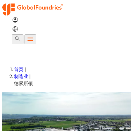
跳
至
内
容
搜
索
首页
|
制造业
|
德累斯顿