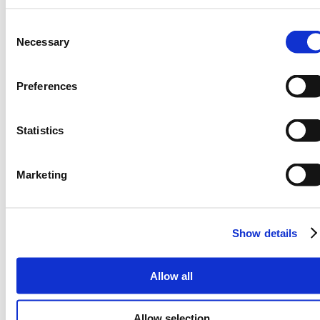
关于GF
职业生涯
C
Necessary
技术
o
市场
n
制造业
s
Preferences
（在
投资者
e
新
n
新闻与活动
新闻与活动
标
t
Statistics
签
S
新闻
页
e
活动
Marketing
中
l
博客
打
e
媒体库
开）
c
Show details
t
设计支持
设计支持
i
（在
GF Connect 门户
o
Allow all
新
（在
MIPS Atlas 门户
n
标
新
GlobalSolutions™ 生态系统
签
标
增值合作伙伴计划
Allow selection