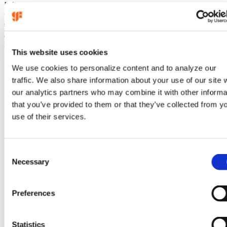
[4] J. Zhou, E. A. Karahan, S. Ghozzy, Z. Liu, H. Jalili 和 K. Sengupta,
“25.3 基于人工智能的射频集成电路设计空间探索与端到端综合：利用强化
学习和逆向方法实现 30 至 120 GHz 毫米波/亚太赫兹功率放大器”，
2025年
IEEE国际固态电路会议（ISSCC）
，美国加利福尼亚州旧金山，2025年，
第1-3页，doi: 10.1109/ISSCC49661.2025.10904600。
This website uses cookies
We use cookies to personalize content and to analyze our
traffic. We also share information about your use of our site 
our analytics partners who may combine it with other informa
that you’ve provided to them or that they’ve collected from y
use of their services.
C
Necessary
o
n
s
Preferences
e
n
t
Statistics