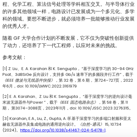
程、化学工程、算法信号处理等学科相互交叉。与半导体行业
的许多其他领域一样，电路设计已发展成为一个多元化、多学
科的领域。要想不断进步，就必须培养一批能够推动行业发展
的优秀人才。
随着 GF 大学合作计划的不断发展，它不仅为突破性创新提供
了动力，还培养了下一代工程师，以应对未来的挑战。
参考文献：
[1] Z. Liu、E. A. Karahan 和 K. Sengupta， “基于深度学习的 30–94 GHz
Psat、3dBSiGe 反向设计，支持多 Gb/s 速率下的多频段并行工作”，载于
《IEEE 微波与无线器件快报》
，第 32 卷，第 6 期， 第724–727页，2022
年6月，doi: 10.1109/LMWC.2022.3161979
[2] E. A. Karahan、Z. Liu 和 K. Sengupta， “基于深度学习的逆向设计毫
米波无源器件与Power ”，载于
《IEEE 固态电路杂志》
，第 58 卷，第 11
期， 第3074–3088页，2023年11月，doi: 10.1109/JSSC.2023.3276315。
[3] Karahan, E.A., Liu, Z., Gupta, A.
等.
基于深度学习的多端口射频和亚太
赫兹无源器件及集成电路的通用逆向设计。
《自然-通讯》
15
, 10734
(2024)。
https://doi.org/10.1038/s41467-024-54178-1
.