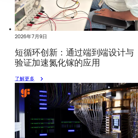
2026年7月9日
短循环创新：通过端到端设计与
验证加速氮化镓的应用
：
了解更多
短
循
环
创
新：
通
过
端