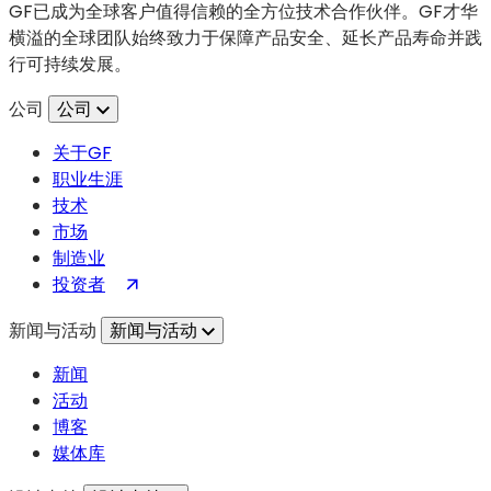
先
GF已成为全球客户值得信赖的全方位技术合作伙伴。GF才华
进
横溢的全球团队始终致力于保障产品安全、延长产品寿命并践
封
行可持续发展。
装
技
公司
公司
术，
关于GF
打
职业生涯
造
技术
更
市场
小、
制造业
更
（在
投资者
智
新
能
新闻与活动
新闻与活动
标
的
签
射
新闻
页
频
活动
中
前
博客
打
端
媒体库
开）