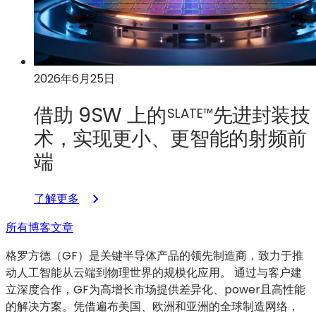
于
大
规
模
2026年6月25日
量
产
借助 9SW 上的
先进封装技
SLATE™
术，实现更小、更智能的射频前
端
：
了解更多
借
所有博客文章
助
9SW
格罗方德（GF）是关键半导体产品的领先制造商，致力于推
上
动人工智能从云端到物理世界的规模化应用。 通过与客户建
的
立深度合作，GF为高增长市场提供差异化、power且高性能
SLATE™
的解决方案。凭借遍布美国、欧洲和亚洲的全球制造网络，