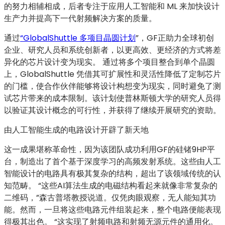
的努力相辅相成，后者专注于应用人工智能和 ML 来加快设计
生产力并提高下一代射频解决方案的质量。
通过
“GlobalShuttle 多项目晶圆计划
”，GF正助力全球初创
企业、研究人员和系统创新者，以更高效、更经济的方式将差
异化的芯片设计变为现实。 通过将多个项目整合到单个晶圆
上，GlobalShuttle 凭借其可扩展性和灵活性降低了定制芯片
的门槛，使合作伙伴能够将设计构想变为现实，同时避免了测
试芯片带来的成本限制。该计划使普林斯顿大学的研究人员得
以验证其设计概念的可行性，并获得了继续开展研究的资助。
由人工智能生成的电路设计开辟了新天地
这一成果堪称革命性，因为该团队成功利用GF的硅锗9HP平
台，制造出了首个基于深度学习的高频发射系统。这些由人工
智能设计的电路具有极其复杂的结构，超出了该领域传统的认
知范畴。 “这些AI算法生成的电磁结构看起来就像非常复杂的
二维码，”森古普塔教授说道。仅凭肉眼观察，无人能知其功
能。然而，一旦将这些电路元件组装起来，整个电路便能表现
得极其出色。 “这实现了射频电路和射频无源元件的通用化。