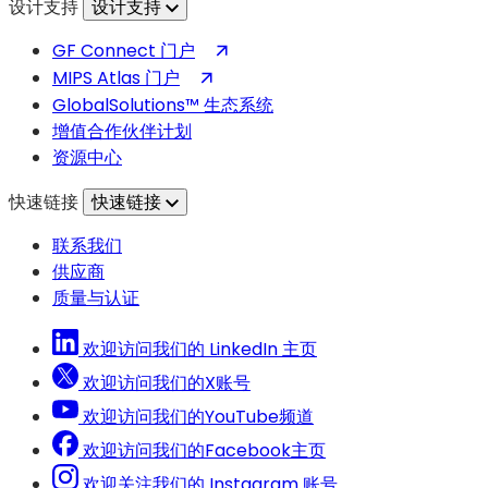
设计支持
设计支持
（在
GF Connect 门户
新
（在
MIPS Atlas 门户
标
新
GlobalSolutions™ 生态系统
签
标
增值合作伙伴计划
页
签
资源中心
中
页
快速链接
快速链接
打
中
开）
打
联系我们
开）
供应商
质量与认证
欢迎访问我们的 LinkedIn 主页
欢迎访问我们的X账号
欢迎访问我们的YouTube频道
欢迎访问我们的Facebook主页
欢迎关注我们的 Instagram 账号