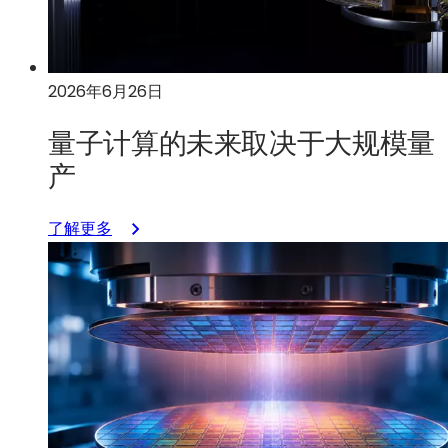
到
端
设
2026年6月26日
计
与
量子计算的未来取决于大规模量
验
证
产
加
速
：
了解更多
氮
量
化
子
镓
计
（GaN）
算
的
的
应
未
用
来
取
决