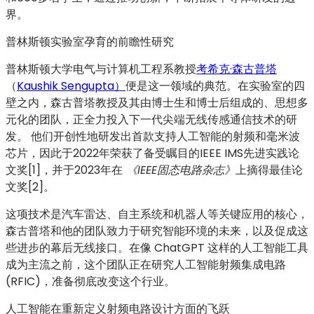
界。
普林斯顿实验室孕育的前瞻性研究
普林斯顿大学电气与计算机工程系教授
考希克·森古普塔
（
Kaushik Sengupta）
便是这一领域的典范。在实验室的四
壁之内，森古普塔教授及其由博士生和博士后组成的、思想多
元化的团队，正全力投入下一代尖端无线传感通信技术的研
发。 他们开创性地研发出首款支持人工智能的射频和毫米波
芯片，因此于2022年荣获了备受瞩目的IEEE IMS先进实践论
文奖[1]，并于2023年在
《IEEE固态电路杂志》
上摘得最佳论
文奖[2]。
这项技术是汽车雷达、自主系统和机器人等关键应用的核心，
森古普塔和他的团队致力于研究智能环境的未来，以及促成这
些进步的幕后无线接口。在像 ChatGPT 这样的人工智能工具
成为主流之前，这个团队正在研究人工智能射频集成电路
(RFIC)，准备彻底改变这个行业。
人工智能在重新定义射频电路设计方面的飞跃