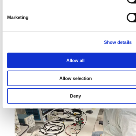
S
e
Marketing
2026年8月5日
l
e
汽车变成了一个“轮子上的数据
c
中心”
Show details
t
i
o
：
了解更多
Allow all
n
汽
车
Allow selection
成
为
移
Deny
动
数
据
中
心