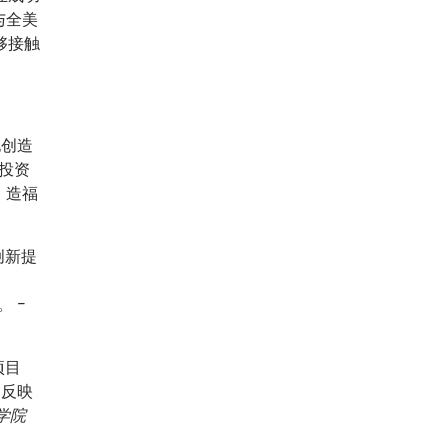
与全美
够接触
地创造
投资
，造福
创新提
"。
-
项目
划反映
程学院