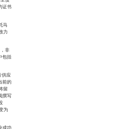
的证书
托马
致力
周，非
中包括
。
芯片供应
当前的
将留
我撰写
投
变为
业成功