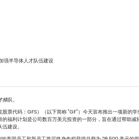
，以加强半导体人才队伍建设
才梯队。
（纳斯达克股票代码：GFS）（以下简称 "GF"）今天宣布推出一项新的
新的福利计划是公司数百万美元投资的一部分，旨在通过帮助减
队伍建设。
则的美国员工和新员工将可终身免税获得总额为 28,500 美元的