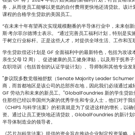
务，从而使员工能够以更低的自付费用更快地还清贷款。该计
课程的合格学生贷款的美国员工。
“在未来十年有望再次实现规模翻番的半导体行业中，未来创新
斯·考尔菲尔德博士表示。 “通过完善员工福利计划，特别是
于树立行业标杆。正是这些人才，对提供全球生活、工作和互
学生贷款偿还计划是 GF 全面福利中的最新特色，包括为攻读
亲生父母 12 周）、促进健康的员工健身津贴，以及用于抚养
在职培训（包括首创的认证学徒计划）、导师制和其他专业发
"参议院多数党领袖舒默（Senate Majority Leader Sch
商，而首都地区是该公司的总部所在地，因此我们必须通过减
GF 劳动力和未来的新员工。"GlobalFoundries 新
住那些已经以帝国州为家的优秀学生和专业人士，他们对于我
《CHIPS 与科学法案》的初衷就是为了促进这样的增长，
资。通过让员工更快地还清贷款，GlobalFoundries 
半导体制造业的领导者。
《芯片与科学法案》提供的资金旨在推动企业制定投资策略，