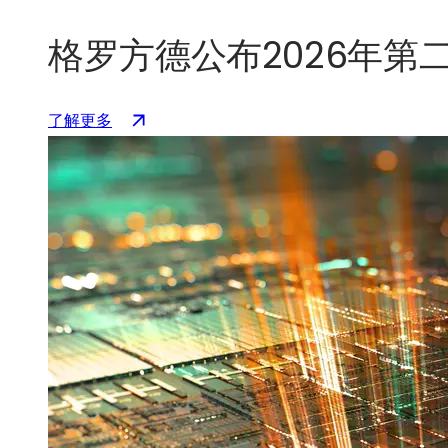
格罗方德公布2026年第
：
（在
了解更多
GlobalFoundries
新
公
标
布
签
2026
页
年
中
第
打
二
开）
季
度
财
务
业
绩