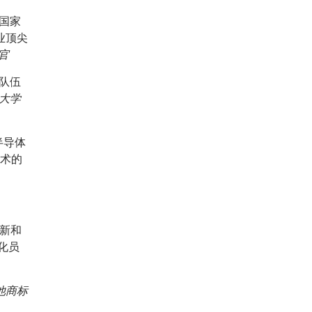
国家
业顶尖
官
队伍
大学
半导体
技术的
创新和
化员
其他商标