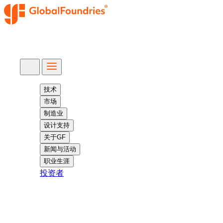
跳
至
内
容
搜
索
技术
市场
制造业
设计支持
关于GF
新闻与活动
职业生涯
投资者