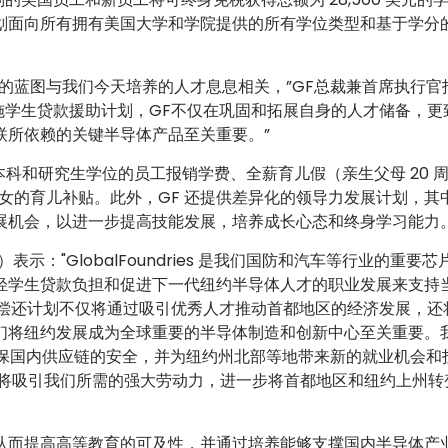
划面向所有拥有美国大学和学院提供的所有学位类型和基于学分
的蓝图与我们今天培养的人才息息相关，”GF总裁兼首席执行官
实施学生贷款援助计划，GF不仅在巩固和拓展自身的人才储备，更
联所依赖的关键半导体产品至关重要。”
本科和研究生学位的员工报销学费、全薪育儿假（亲生父母 20 
子女的育儿补贴。此外，GF 还提供差异化的领导力发展计划，其
展机会，以进一步提高技能发展，培养成长心态和终身学习能力
umer）表示："GlobalFoundries 是我们国防和汽车等行业的重要
轻学生贷款负担和促进下一代纽约半导体人才的职业发展来支持
的学生贷款偿还计划不仅将通过吸引优秀人才推动首都地区的经济发展，还
们将纽约发展成为全球重要的半导体制造和创新中心至关重要。
以确保国内供应链的安全，并为纽约州北部等地带来新的就业机会和
的新计划将吸引我们所需的强大劳动力，进一步将首都地区和纽约上州转
从而提高高等教育的可及性，并通过培养能够支撑国内半导体产