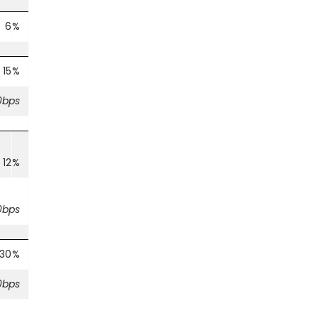
6
%
15
%
0bps
12
%
0bps
30
%
0bps