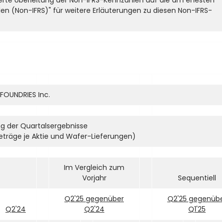
len (Non-IFRS)" für weitere Erläuterungen zu diesen Non-IFRS-
FOUNDRIES Inc.
 der Quartalsergebnisse
Beträge je Aktie und Wafer-Lieferungen)
Im Vergleich zum
Vorjahr
Sequentiell
Q2'25 gegenüber
Q2'25 gegenüb
Q2'24
Q2'24
Q1'25