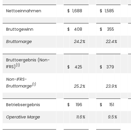
Nettoeinnahmen
$
1,688
$
1,585
Bruttogewinn
$
408
$
355
Bruttomarge
24.2
%
22.4
%
Bruttoergebnis (Non-
(1)
IFRS)
$
425
$
379
Non-IFRS-
(1)
Bruttomarge
25.2
%
23.9
%
Betriebsergebnis
$
196
$
151
Operative Marge
11.6
%
9.5
%