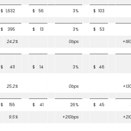
$
1,632
$
56
3
%
$
103
$
395
$
13
3
%
$
53
24.2
%
0bps
+18
$
411
$
14
3
%
$
46
25.2
%
0bps
+13
$
155
$
41
26
%
$
45
9.5
%
+210bps
+21