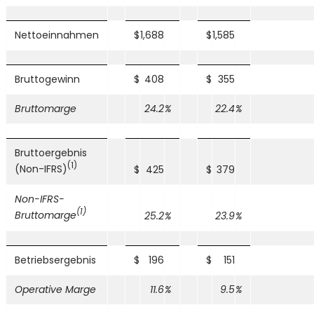
Nettoeinnahmen
$
1,688
$
1,585
Bruttogewinn
$
408
$
355
Bruttomarge
24.2
%
22.4
%
Bruttoergebnis
(1)
(Non-IFRS)
$
425
$
379
Non-IFRS-
(1)
Bruttomarge
25.2
%
23.9
%
Betriebsergebnis
$
196
$
151
Operative Marge
11.6
%
9.5
%