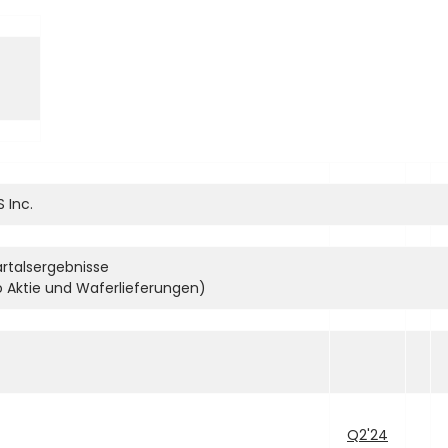
 Inc.
talsergebnisse
ro Aktie und Waferlieferungen)
Q2'24