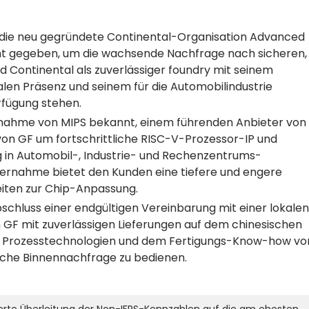
ür die neu gegründete Continental-Organisation Advanced
nt gegeben, um die wachsende Nachfrage nach sicheren,
 Continental als zuverlässiger foundry mit seinem
len Präsenz und seinem für die Automobilindustrie
erfügung stehen.
rnahme von MIPS bekannt, einem führenden Anbieter von 
o von GF um fortschrittliche RISC-V-Prozessor-IP und
g in Automobil-, Industrie- und Rechenzentrums-
bernahme bietet den Kunden eine tiefere und engere
iten zur Chip-Anpassung.
schluss einer endgültigen Vereinbarung mit einer lokale
 GF mit zuverlässigen Lieferungen auf dem chinesischen
en Prozesstechnologien und dem Fertigungs-Know-how vo
sische Binnennachfrage zu bedienen.
llierte Überleitung der Non-IFRS-Kennzahlen auf die am ehesten