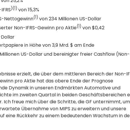
von 25,2%
)(1)
-IFRS
von 15,3%
(1)
RS-Nettogewinn
von 234 Millionen US-Dollar
(1)
serter Non-IFRS-Gewinn pro Aktie
von $0,42
-Dollar
rtpapiere in Höhe von 3,9 Mrd. $ am Ende
 Millionen US-Dollar und bereinigter freier Cashflow (Non
nisse erzielt, die über dem mittleren Bereich der Non-I
ewinn pro Aktie hat das obere Ende der Prognose
tende Dynamik in unseren Endmärkten Automotive und
chte im zweiten Quartal in beiden Geschäftsbereichen e
 Ich freue mich über die Schritte, die GF unternimmt, um
 erwartete Übernahme von MIPS zu erweitern und unsere
r auf eine Rückkehr zu einem bedeutenden Wachstum in d