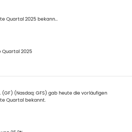
GlobalFoundries gibt Finanzergebnisse für das zweite Quartal 2025 bekannt…
e Quartal 2025
. (GF) (Nasdaq: GFS) gab heute die vorläufigen
ite Quartal bekannt.