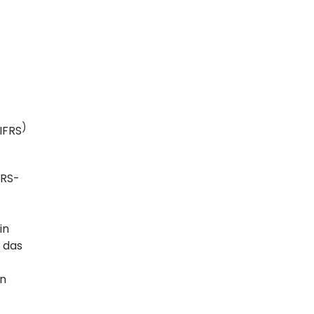
)
-IFRS
FRS-
in
 das
en