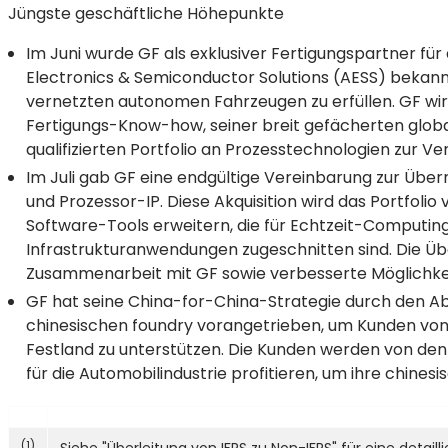
Jüngste geschäftliche Höhepunkte
Im Juni wurde GF als exklusiver Fertigungspartner f
Electronics & Semiconductor Solutions (AESS) bekan
vernetzten autonomen Fahrzeugen zu erfüllen. GF wird
Fertigungs-Know-how, seiner breit gefächerten globa
qualifizierten Portfolio an Prozesstechnologien zur V
Im Juli gab GF eine endgültige Vereinbarung zur Übe
und Prozessor-IP. Diese Akquisition wird das Portfoli
Software-Tools erweitern, die für Echtzeit-Computin
Infrastrukturanwendungen zugeschnitten sind. Die Ü
Zusammenarbeit mit GF sowie verbesserte Möglichke
GF hat seine China-for-China-Strategie durch den Ab
chinesischen foundry vorangetrieben, um Kunden von
Festland zu unterstützen. Die Kunden werden von d
für die Automobilindustrie profitieren, um ihre chine
(1)
Siehe "Überleitung von IFRS zu Non-IFRS" für eine detai