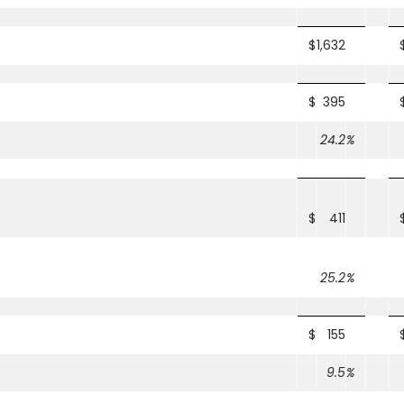
$
1,632
$
395
24.2
%
$
411
25.2
%
$
155
9.5
%