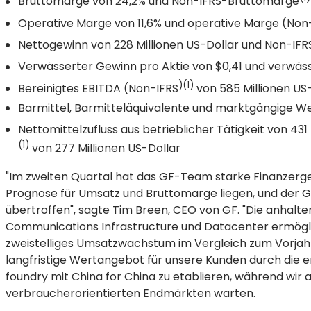
Bruttomarge von 24,2% und Non-IFRS-Bruttomarge
Operative Marge von 11,6% und operative Marge (Non
Nettogewinn von 228 Millionen US-Dollar und Non-IF
Verwässerter Gewinn pro Aktie von $0,41 und verwäs
)(1)
Bereinigtes EBITDA (Non-IFRS
von 585 Millionen US
Barmittel, Barmitteläquivalente und marktgängige We
Nettomittelzufluss aus betrieblicher Tätigkeit von 431
(1)
von 277 Millionen US-Dollar
"Im zweiten Quartal hat das GF-Team starke Finanzergeb
Prognose für Umsatz und Bruttomarge liegen, und der G
übertroffen", sagte Tim Breen, CEO von GF. "Die anhal
Communications Infrastructure und Datacenter ermögli
zweistelliges Umsatzwachstum im Vergleich zum Vorjahr.
langfristige Wertangebot für unsere Kunden durch die
foundry mit China for China zu etablieren, während wi
verbraucherorientierten Endmärkten warten.