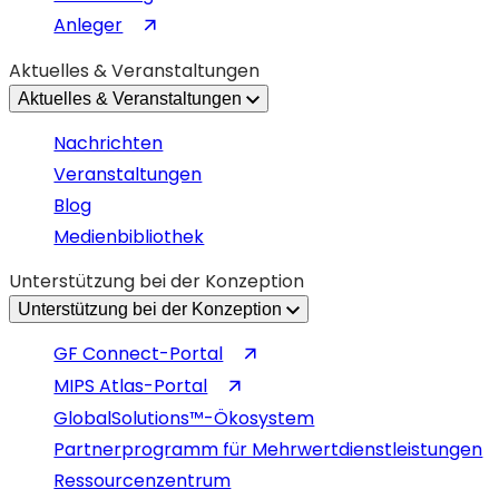
(wird
Anleger
in
Aktuelles & Veranstaltungen
einem
Aktuelles & Veranstaltungen
neuen
Tab
Nachrichten
geöffnet)
Veranstaltungen
Blog
Medienbibliothek
Unterstützung bei der Konzeption
Unterstützung bei der Konzeption
(wird
GF Connect-Portal
in
(wird
MIPS Atlas-Portal
einem
in
GlobalSolutions™-Ökosystem
neuen
einem
Partnerprogramm für Mehrwertdienstleistungen
Tab
neuen
Ressourcenzentrum
geöffnet)
Tab