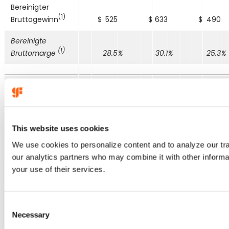
Bereinigter
(1)
Bruttogewinn
$
525
$
633
$
490
Bereinigte
(1)
Bruttomarge
28.5
%
30.1
%
25.3
%
Betriebsergebnis
$
290
$
288
$
225
Operative Marge
15.8
%
13.7
%
11.6
%
This website uses cookies
Angepasster
We use cookies to personalize content and to analyze our traf
(1)
Betriebsgewinn
$
326
$
425
$
279
our analytics partners who may combine it with other informat
your use of their services.
C
Necessary
o
n