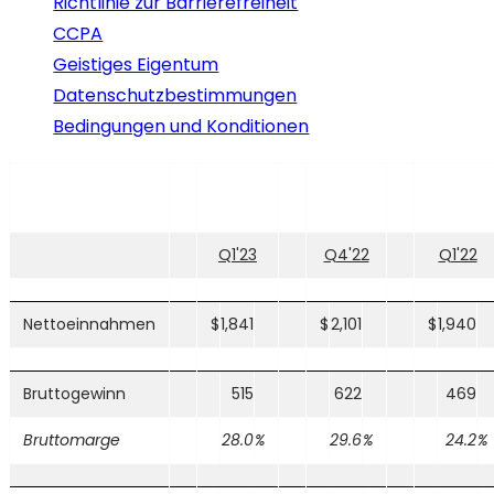
Richtlinie zur Barrierefreiheit
CCPA
Geistiges Eigentum
Datenschutzbestimmungen
Bedingungen und Konditionen
Q1'23
Q4'22
Q1'22
Nettoeinnahmen
$
1,841
$
2,101
$
1,940
Bruttogewinn
515
622
469
Bruttomarge
28.0
%
29.6
%
24.2
%