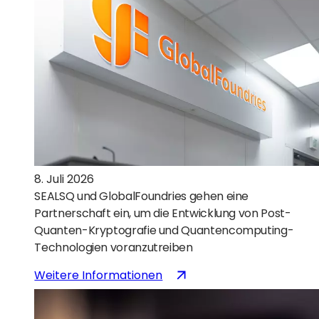
mit
dem
US-
Handelsministerium
über
eine
Förderung
in
Höhe
von
8. Juli 2026
300
SEALSQ und GlobalFoundries gehen eine
Millionen
Partnerschaft ein, um die Entwicklung von Post-
US-
Quanten-Kryptografie und Quantencomputing-
Dollar
Technologien voranzutreiben
zur
Stärkung
:
(wird
Weitere Informationen
der
SEALSQ
in
Führungsrolle
und
einem
der