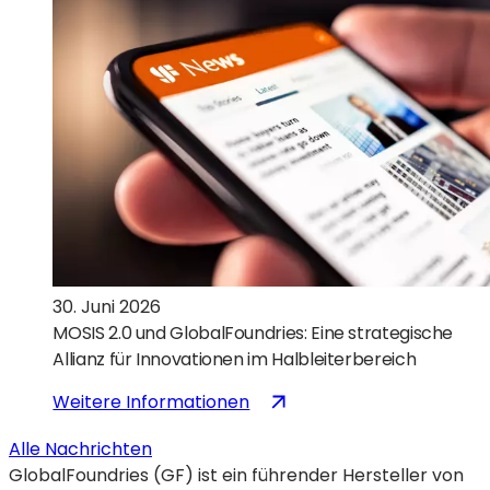
GlobalFoundries
neuen
USA
schließen
Tab
im
Partnerschaft
geöffnet)
Bereich
zur
der
Beschleunigung
Siliziumphotonik
der
Entwicklung
von
Post-
Quanten-
Kryptografie
und
30. Juni 2026
Quantencomputing-
MOSIS 2.0 und GlobalFoundries: Eine strategische
Technologien
Allianz für Innovationen im Halbleiterbereich
:
(wird
Weitere Informationen
MOSIS
in
Alle Nachrichten
2.0
einem
GlobalFoundries (GF) ist ein führender Hersteller von
und
neuen