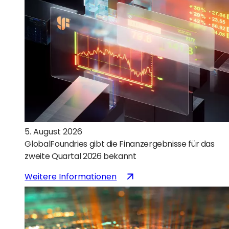
5. August 2026
GlobalFoundries gibt die Finanzergebnisse für das
zweite Quartal 2026 bekannt
:
(wird
Weitere Informationen
GlobalFoundries
in
gibt
einem
die
neuen
Finanzergebnisse
Tab