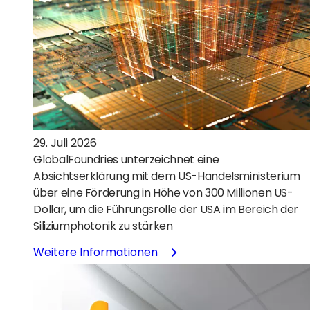
für
geöffnet)
das
zweite
Quartal
2026
bekannt
29. Juli 2026
GlobalFoundries unterzeichnet eine
Absichtserklärung mit dem US-Handelsministerium
über eine Förderung in Höhe von 300 Millionen US-
Dollar, um die Führungsrolle der USA im Bereich der
Siliziumphotonik zu stärken
:
Weitere Informationen
GlobalFoundries
unterzeichnet
Absichtserklärung