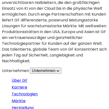
unverzichtbaren Halbleitern, die den großflächigen
GlobalFoundries
Tab
Einsatz von KI von der Cloud bis in die physische Welt
–
geöffnet)
ermöglichen. Durch enge Partnerschaften mit Kunden
eine
liefert GF differenzierte, powerund leistungsstarke
strategische
Lösungen für wachstumsstarke Märkte. Mit weltweiten
Allianz
Produktionsstätten in den USA, Europa und Asien ist GF
für
ein vertrauenswürdiger und ganzheitlicher
Innovationen
Technologiepartner für Kunden auf der ganzen Welt.
im
Das talentierte, globale Team von GF konzentriert sich
Halbleiterbereich
jeden Tag auf Sicherheit, Langlebigkeit und
Nachhaltigkeit.
Unternehmen
Unternehmen
Über GF
Karriere
Technologien
Märkte
Herstellung