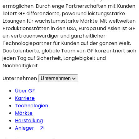
eine
ermöglichen. Durch enge Partnerschaften mit Kunden
strategische
liefert GF differenzierte, powerund leistungsstarke
Allianz
Lösungen für wachstumsstarke Märkte. Mit weltweiten
für
Produktionsstätten in den USA, Europa und Asien ist GF
Innovationen
ein vertrauenswürdiger und ganzheitlicher
im
Technologiepartner für Kunden auf der ganzen Welt.
Halbleiterbereich
Das talentierte, globale Team von GF konzentriert sich
jeden Tag auf Sicherheit, Langlebigkeit und
Nachhaltigkeit.
Unternehmen
Unternehmen
Über GF
Karriere
Technologien
Märkte
Herstellung
(wird
Anleger
in