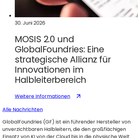
Quanten-
Kryptografie
und
30. Juni 2026
Quantencomputing-
Technologien
MOSIS 2.0 und
GlobalFoundries: Eine
strategische Allianz für
Innovationen im
Halbleiterbereich
:
(wird
Weitere Informationen
MOSIS
in
Alle Nachrichten
2.0
einem
und
neuen
GlobalFoundries (GF) ist ein führender Hersteller von
GlobalFoundries
Tab
unverzichtbaren Halbleitern, die den großflächigen
–
geöffnet)
Einsatz von KI von der Cloud bis in die physische Welt