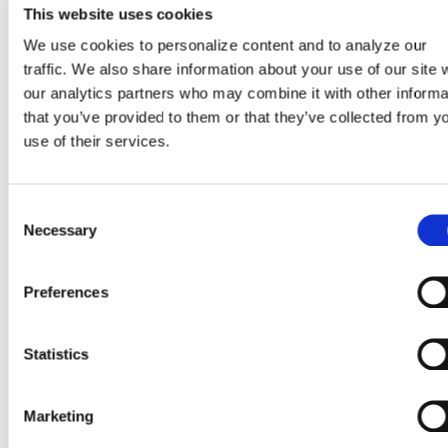
5. August 2026
This website uses cookies
We use cookies to personalize content and to analyze our
GlobalFoundries gibt die
traffic. We also share information about your use of our site 
Finanzergebnisse für das
our analytics partners who may combine it with other informa
that you’ve provided to them or that they’ve collected from y
zweite Quartal 2026
use of their services.
bekannt
C
:
(wird
Weitere Informationen
Necessary
o
GlobalFoundries
in
n
gibt
einem
s
die
neuen
Preferences
e
Finanzergebnisse
Tab
n
für
geöffnet)
t
Statistics
das
S
zweite
e
Quartal
Marketing
l
2026