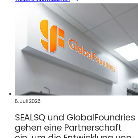
GlobalFoundries
unterzeichnet
Absichtserklärung
mit
dem
US-
Handelsministerium
über
eine
Förderung
in
Höhe
von
8. Juli 2026
300
Millionen
SEALSQ und GlobalFoundries
US-
Dollar
gehen eine Partnerschaft
zur
ein, um die Entwicklung von