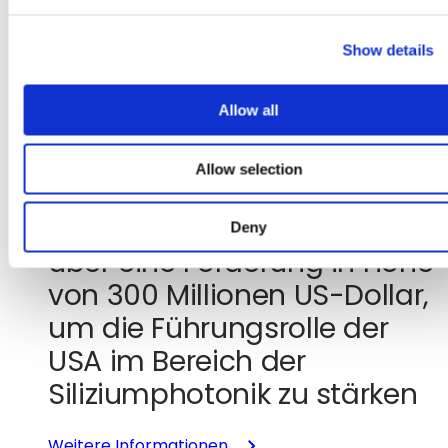
e
bekannt
c
Show details
t
i
29. Juli 2026
o
Allow all
GlobalFoundries
n
unterzeichnet eine
Allow selection
Absichtserklärung mit dem
US-Handelsministerium
Deny
über eine Förderung in Höhe
von 300 Millionen US-Dollar,
um die Führungsrolle der
USA im Bereich der
Siliziumphotonik zu stärken
:
Weitere Informationen