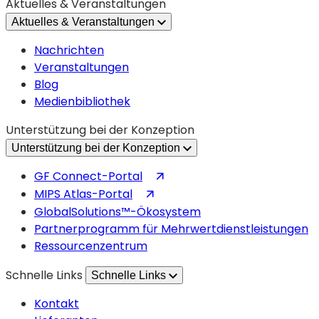
Aktuelles & Veranstaltungen
einem
Aktuelles & Veranstaltungen
neuen
Tab
Nachrichten
geöffnet)
Veranstaltungen
Blog
Medienbibliothek
Unterstützung bei der Konzeption
Unterstützung bei der Konzeption
(wird
GF Connect-Portal
in
(wird
MIPS Atlas-Portal
einem
in
GlobalSolutions™-Ökosystem
neuen
einem
Partnerprogramm für Mehrwertdienstleistungen
Tab
neuen
Ressourcenzentrum
geöffnet)
Tab
Schnelle Links
Schnelle Links
geöffnet)
Kontakt