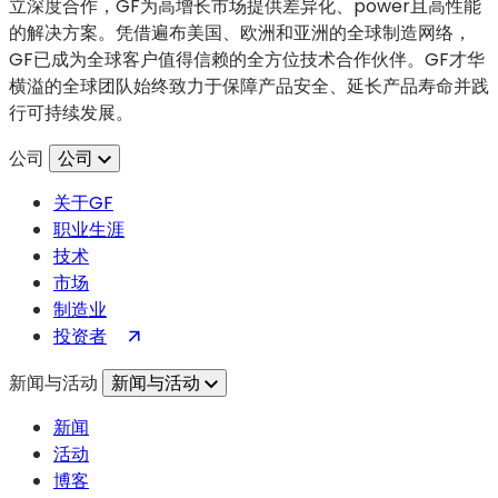
立深度合作，GF为高增长市场提供差异化、power且高性能
合
打
的解决方案。凭借遍布美国、欧洲和亚洲的全球制造网络，
作：
开）
GF已成为全球客户值得信赖的全方位技术合作伙伴。GF才华
一
横溢的全球团队始终致力于保障产品安全、延长产品寿命并践
项
行可持续发展。
旨
在
公司
公司
推
关于GF
动
职业生涯
半
技术
导
市场
体
制造业
创
（在
投资者
新
新
的
新闻与活动
新闻与活动
标
战
签
略
新闻
页
联
活动
中
盟
博客
打