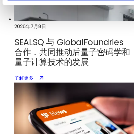
向
书，
将
2026年7月8日
获
得
SEALSQ 与 GlobalFoundries
3
亿
合作，共同推动后量子密码学和
美
量子计算技术的发展
元
资
：
（在
了解更多
助，
SEALSQ
新
以
与
标
加
GlobalFoundries
签
速
合
页
美
作，
中
国
共
打
在
同
开）
硅