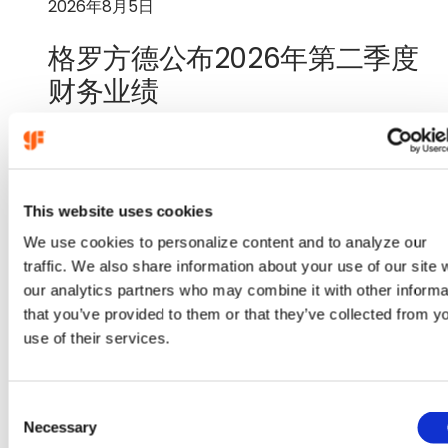
2026年8月5日
格罗方德公布2026年第二季度
财务业绩
：
（在
了解更多
GlobalFoundries
新
公
标
This website uses cookies
布
签
2026
页
We use cookies to personalize content and to analyze our
年
中
traffic. We also share information about your use of our site 
第
打
our analytics partners who may combine it with other informa
二
开）
that you’ve provided to them or that they’ve collected from y
季
use of their services.
度
财
务
C
Necessary
业
o