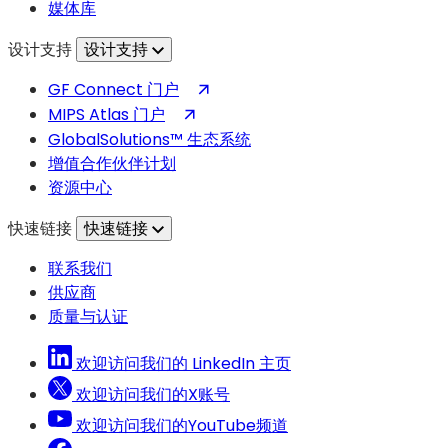
媒体库
开）
设计支持
设计支持
（在
GF Connect 门户
新
（在
MIPS Atlas 门户
标
新
GlobalSolutions™ 生态系统
签
标
增值合作伙伴计划
页
签
资源中心
中
页
快速链接
快速链接
打
中
开）
打
联系我们
开）
供应商
质量与认证
欢迎访问我们的 LinkedIn 主页
欢迎访问我们的X账号
欢迎访问我们的YouTube频道