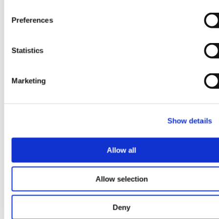
2026年7月29日
绩
n
s
Preferences
格罗方德与美国商务部签署意向
e
书，将获得3亿美元拨款，以加
n
t
Statistics
速美国在硅光子学领域的领先地
S
位
e
Marketing
l
e
：
了解更多
c
GlobalFoundries
Show details
t
与
i
美
o
国
Allow all
n
商
务
Allow selection
部
签
署
Deny
意