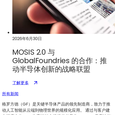
推
光
动
子
后
学
量
领
子
域
密
的
码
领
2026年6月30日
学
先
和
MOSIS 2.0 与
地
量
位
GlobalFoundries 的合作：推
子
动半导体创新的战略联盟
计
算
技
：
（在
了解更多
术
MOSIS
新
的
所有新闻
2.0
标
发
与
签
格罗方德（GF）是关键半导体产品的领先制造商，致力于推
展
GlobalFoundries
页
动人工智能从云端到物理世界的规模化应用。 通过与客户建
的
中