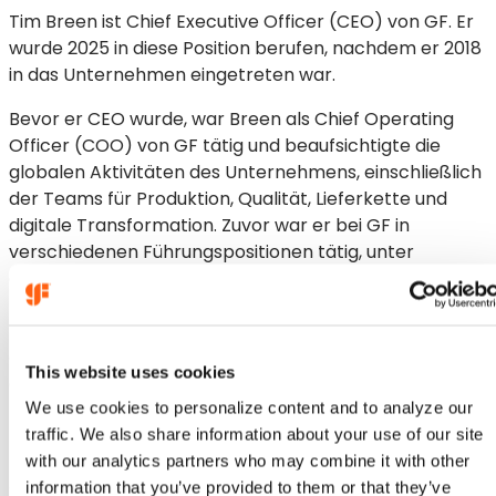
Tim Breen ist Chief Executive Officer (CEO) von GF. Er
wurde 2025 in diese Position berufen, nachdem er 2018
in das Unternehmen eingetreten war.
Bevor er CEO wurde, war Breen als Chief Operating
Officer (COO) von GF tätig und beaufsichtigte die
globalen Aktivitäten des Unternehmens, einschließlich
der Teams für Produktion, Qualität, Lieferkette und
digitale Transformation. Zuvor war er bei GF in
verschiedenen Führungspositionen tätig, unter
anderem in den Bereichen Strategie, Business
Transformation und Finanzen. Bevor er zu GF kam, war
Breen Mitglied des Führungsteams des
Gründungsaktionärs von GF, der Mubadala Investment
This website uses cookies
Company (Mubadala). Zu Beginn seiner Karriere war er
We use cookies to personalize content and to analyze our
Partner bei McKinsey & Company in Abu Dhabi.
traffic. We also share information about your use of our site
Herr Breen hat einen Master of Business
with our analytics partners who may combine it with other
Administration der London Business School und lebt in
information that you’ve provided to them or that they’ve