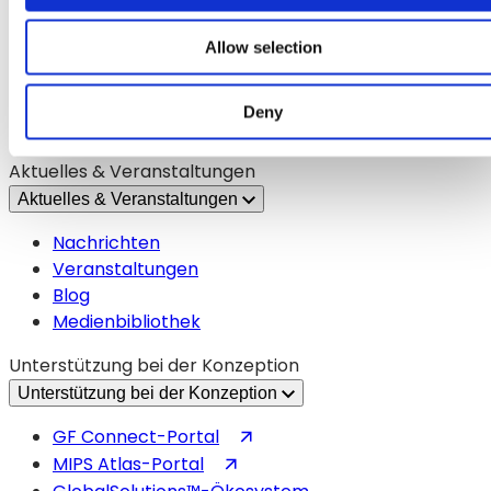
Karriere
Technologien
Allow selection
Märkte
Herstellung
Deny
(wird
Anleger
in
Aktuelles & Veranstaltungen
einem
Aktuelles & Veranstaltungen
neuen
Tab
Nachrichten
geöffnet)
Veranstaltungen
Blog
Medienbibliothek
Unterstützung bei der Konzeption
Unterstützung bei der Konzeption
(wird
GF Connect-Portal
in
(wird
MIPS Atlas-Portal
einem
in