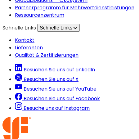
GlobalSolutions™-Ökosystem
neuen
einem
Partnerprogramm für Mehrwertdienstleistungen
Tab
neuen
Ressourcenzentrum
geöffnet)
Tab
Schnelle Links
Schnelle Links
geöffnet)
Kontakt
Lieferanten
Qualität & Zertifizierungen
Besuchen Sie uns auf LinkedIn
Besuchen Sie uns auf X
Besuchen Sie uns auf YouTube
Besuchen Sie uns auf Facebook
Besuche uns auf Instagram