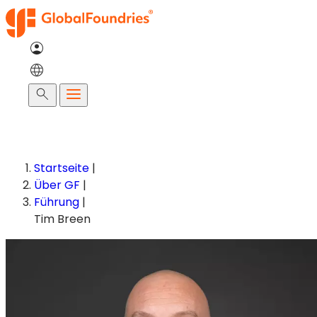
Zum
Inhalt
springen
Suche
Startseite
|
Über GF
|
Führung
|
Tim Breen