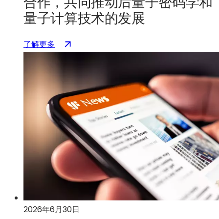
合作，共同推动后量子密码学和
美
量子计算技术的发展
元
资
：
（在
了解更多
助，
SEALSQ
新
以
与
标
加
GlobalFoundries
签
速
合
页
美
作，
中
国
共
打
在
同
开）
硅
推
光
动
子
后
学
量
领
子
域
密
的
码
领
2026年6月30日
学