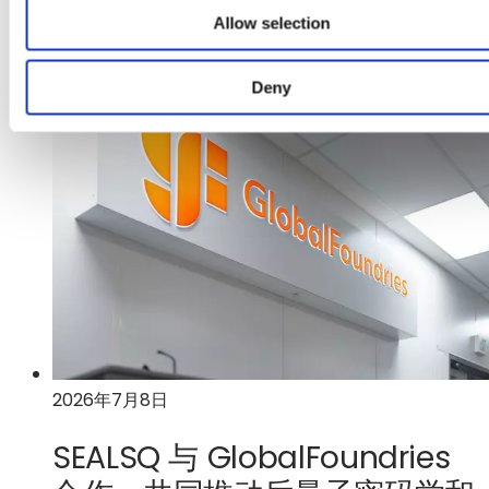
Allow selection
：
了解更多
GlobalFoundries
Deny
与
美
国
商
务
部
签
署
意
向
书，
将
2026年7月8日
获
得
SEALSQ 与 GlobalFoundries
3
亿