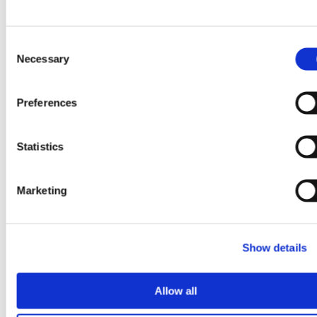
公
标
布
签
C
2026
页
Necessary
o
年
中
n
第
打
s
二
开）
Preferences
e
季
n
度
t
Statistics
财
S
务
e
业
Marketing
2026年7月29日
l
绩
e
格罗方德与美国商务部签署意向
c
Show details
t
书，将获得3亿美元拨款，以加
i
速美国在硅光子学领域的领先地
o
Allow all
位
n