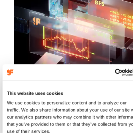
2026年8月5日
This website uses cookies
格罗方德公布2026年第二季度
We use cookies to personalize content and to analyze our
财务业绩
traffic. We also share information about your use of our site 
our analytics partners who may combine it with other informa
：
（在
that you’ve provided to them or that they’ve collected from y
了解更多
GlobalFoundries
新
use of their services.