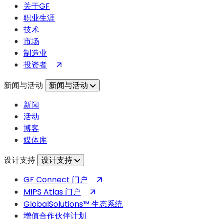
关于GF
动
职业生涯
半
技术
导
市场
体
制造业
创
（在
投资者
新
新
的
新闻与活动
新闻与活动
标
战
签
略
新闻
页
联
活动
中
盟
博客
打
媒体库
开）
设计支持
设计支持
（在
GF Connect 门户
新
（在
MIPS Atlas 门户
标
新
GlobalSolutions™ 生态系统
签
标
增值合作伙伴计划