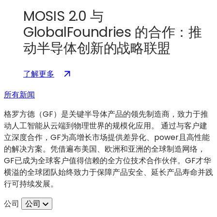
先
和
MOSIS 2.0 与
地
量
位
GlobalFoundries 的合作：推
子
动半导体创新的战略联盟
计
算
技
：
（在
了解更多
术
MOSIS
新
的
所有新闻
2.0
标
发
与
签
格罗方德（GF）是关键半导体产品的领先制造商，致力于推
展
GlobalFoundries
页
动人工智能从云端到物理世界的规模化应用。 通过与客户建
的
中
立深度合作，GF为高增长市场提供差异化、power且高性能
合
打
的解决方案。凭借遍布美国、欧洲和亚洲的全球制造网络，
作：
开）
GF已成为全球客户值得信赖的全方位技术合作伙伴。GF才华
一
横溢的全球团队始终致力于保障产品安全、延长产品寿命并践
项
行可持续发展。
旨
在
公司
公司
推