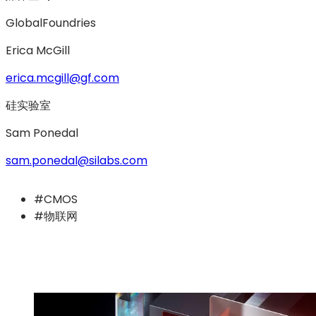
GlobalFoundries
Erica McGill
erica.mcgill@gf.com
硅实验室
Sam Ponedal
sam.ponedal@silabs.com
#CMOS
#物联网