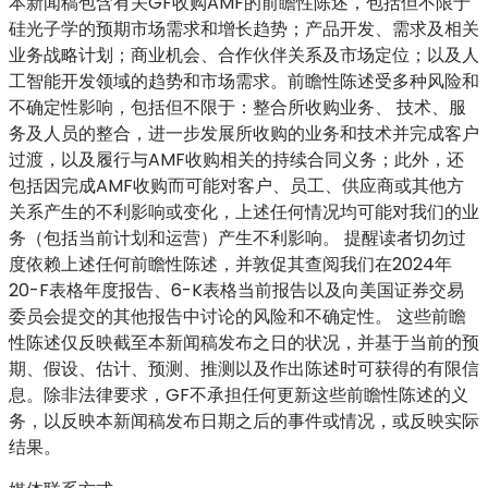
本新闻稿包含有关GF收购AMF的前瞻性陈述，包括但不限于
硅光子学的预期市场需求和增长趋势；产品开发、需求及相关
业务战略计划；商业机会、合作伙伴关系及市场定位；以及人
工智能开发领域的趋势和市场需求。前瞻性陈述受多种风险和
不确定性影响，包括但不限于：整合所收购业务、 技术、服
务及人员的整合，进一步发展所收购的业务和技术并完成客户
过渡，以及履行与AMF收购相关的持续合同义务；此外，还
包括因完成AMF收购而可能对客户、员工、供应商或其他方
关系产生的不利影响或变化，上述任何情况均可能对我们的业
务（包括当前计划和运营）产生不利影响。 提醒读者切勿过
度依赖上述任何前瞻性陈述，并敦促其查阅我们在2024年
20-F表格年度报告、6-K表格当前报告以及向美国证券交易
委员会提交的其他报告中讨论的风险和不确定性。 这些前瞻
性陈述仅反映截至本新闻稿发布之日的状况，并基于当前的预
期、假设、估计、预测、推测以及作出陈述时可获得的有限信
息。除非法律要求，GF不承担任何更新这些前瞻性陈述的义
务，以反映本新闻稿发布日期之后的事件或情况，或反映实际
结果。