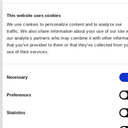
This website uses cookies
We use cookies to personalize content and to analyze our
traffic. We also share information about your use of our site 
our analytics partners who may combine it with other informa
that you’ve provided to them or that they’ve collected from y
2026年8月5日
use of their services.
格罗方德公布2026年第二季度
财务业绩
C
Necessary
o
n
：
（在
了解更多
s
Preferences
GlobalFoundries
新
e
公
标
n
布
签
t
Statistics
2026
页
S
年
中
e