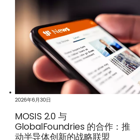
SEALSQ
新
以
与
标
加
GlobalFoundries
签
速
合
页
美
作，
中
国
共
打
在
同
开）
硅
推
光
动
子
后
学
量
领
子
域
密
的
码
领
2026年6月30日
学
先
和
MOSIS 2.0 与
地
量
位
GlobalFoundries 的合作：推
子
动半导体创新的战略联盟
计