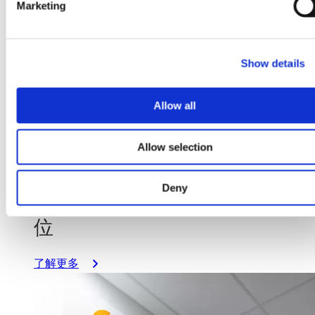
第
打
Marketing
l
二
开）
e
季
c
度
Show details
t
财
i
务
o
业
Allow all
n
2026年7月29日
绩
Allow selection
格罗方德与美国商务部签署意向
书，将获得3亿美元拨款，以加
Deny
速美国在硅光子学领域的领先地
位
：
了解更多
GlobalFoundries
与
美