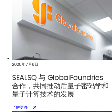
国
商
务
部
签
署
意
向
书，
将
2026年7月8日
获
得
SEALSQ 与 GlobalFoundries
3
亿
合作，共同推动后量子密码学和
美
量子计算技术的发展
元
资
：
（在
了解更多
助，