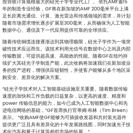
按营收计算规模最大的硅光子学专业代工厂。 依托AMF逾15
年的制造专业经验，GF将在新加坡的AMF 200毫米平台上满
足长距离光通信、计算、激光雷达和传感领域的需求，并计划
随着市场需求增长逐步扩展至300毫米，从而确保为人工智能
数据中心、通信及下一代应用提供可靠的全球供应。
随着传统铜缆连接逐渐达到其物理极限，硅光子学作为一项突
破性技术应运而生。该技术利用光信号在数据中心之间及内部
传输数据，可提供超高速、高能效的性能。随着GF在纽约持
续扩大其硅光子学制造产能，此次收购将加速我们在新加坡业
务的投产进程，增强供应链韧性，并使客户能够从多个地区采
购安全、差异化的解决方案。
“硅光子学技术对人工智能基础设施至关重要。随着数据传输
速度的加快和工作负载的日益复杂，以更高的速度、精度和
power 传输信息的能力，如今已成为人工智能数据中心和先
进电信网络的基础，”GF首席执行官蒂姆·布林（Tim Breen）
表示。 “收购AMF使GF能够为可插拔收发器和共封装光器件
提供更广泛且具有差异化的十年发展路线图，同时加速光子技
术向汽车和量子计算等相邻市场的拓展。”