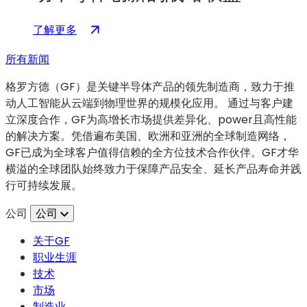
算
技
：
（在
了解更多
术
MOSIS
新
的
所有新闻
2.0
标
发
与
签
格罗方德（GF）是关键半导体产品的领先制造商，致力于推
展
GlobalFoundries
页
动人工智能从云端到物理世界的规模化应用。 通过与客户建
的
中
立深度合作，GF为高增长市场提供差异化、power且高性能
合
打
的解决方案。凭借遍布美国、欧洲和亚洲的全球制造网络，
作：
开）
GF已成为全球客户值得信赖的全方位技术合作伙伴。GF才华
一
横溢的全球团队始终致力于保障产品安全、延长产品寿命并践
项
行可持续发展。
旨
在
公司
公司
推
关于GF
动
职业生涯
半
技术
导
市场
体
制造业