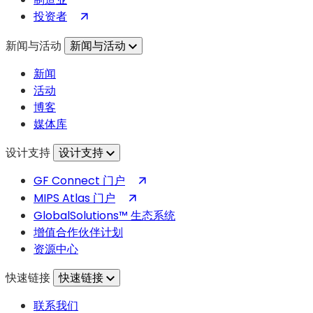
创
（在
投资者
新
新
的
新闻与活动
新闻与活动
标
战
签
略
新闻
页
联
活动
中
盟
博客
打
媒体库
开）
设计支持
设计支持
（在
GF Connect 门户
新
（在
MIPS Atlas 门户
标
新
GlobalSolutions™ 生态系统
签
标
增值合作伙伴计划
页
签
资源中心
中
页
快速链接
快速链接
打
中
开）
打
联系我们